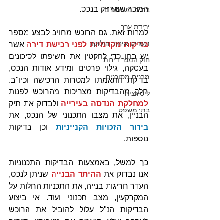
המוכר שמחזיק בנכס. 
בתים משותפים
ירידת ערך
למרות זאת, גם הרוכש מחויב לבצע מספר 
תשריט איחוד וחלוקה
בדיקות מקדמיות לפני רכישת דירה
 אשר 
יש בהן כדי להקטין את חשיפתו לסיכונים 
חוק המכר דירות
בעסקה, גילוי פרטים ומידע אודות הנכס, 
מבנים מסוכנים
בדיקת התאמתו למטרות הרכישה וכיו"ב. 
חלק מהבדיקות מצריכות מהרוכש לפנות 
ליטיגציה
למחלקת הנדסה בעירייה
 ולבדוק את תיק 
בתי משפט
הבניין, את מצבו התכנוני של הנכס, את 
בירור הזכויות הקנייניות
 וכן בדיקות 
נוספות. 
כך למשל, באמצעות הבדיקות התכנוניות 
אנו נבדוק את 
ההיתר הבנייה
 שניתן לנכס, 
העדר חריגות בנייה, את התכניות החלות על 
המקרקעין, מצב תכנוני ועוד. אי ביצוע 
הבדיקות הנ"ל עלול להוביל את הרוכש 