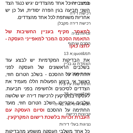
מכירת דירה
במצב זה כל אחד מהצדדים יגיש כנגד הצד 
השני תביעה בגין הפרה יסודית, ועל כן יש 
רכישת דירה
אחריות משותפת לכל אחד מהצדדים.
רכישת דירה מקבלן
למאמר מקיף בעניין החשיבות של 
זכויות בניה
התאמת הסכם המכר למאפייני העסקה - 
הסכם שיתוף
לחצו כאן!
תמ&quot;א 13
את הבדיקות המקדמיות יש לבצע עוד 
הצמדת גג בניין
בשלבים הראשונים של העסקה לפני 
איכות הסביבה
החתימה על ההסכם - בשלב הטרום חוזי, 
כאשר אי ביצוע הפעולות הללו מעמיד את 
התחדשות עירונית
הצדדים לסיכונים ולחשיפה בפני תביעות. 
תמ&quot;א 38
לעסקה במקרקעין לרכישת דירה יש שלושה 
שלבים עיקריים: השלב הטרום חוזי, מועד 
הכשרת חריגות בנייה
החתימה על ההסכם 
וסיום העסקה עם 
קבוצות רכישה
העברת זכויות בלשכת רישום המקרקעין
. 
נציגות בעלי דירות
כל אחד משלבי העסקה מושפע מהבדיקות 