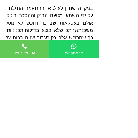
במקרה שנדון לעיל, אי ההתאמה התגלתה 
על ידי השמאי מטעם הבנק וההסכם בוטל, 
אולם בעסקאות שבהם הרוכש לא נוטל 
משכנתא ייתכן שלא יבוצעו בדיקות תכנוניות, 
כך שהרוכש יגלה רק כעבור שנים רבות על 
אי ההתאמה, חריגות הבנייה והשימוש 
החורג שלא כדין המבוצע בנכס.
WhatsApp
התקשרו לנייד
משכך, לפני רכישת או מכירת דירה מומלץ 
לבצע את הבדיקות המקדמיות אשר נחוצות 
להשלמת השלב הטרום חוזי, וזאת במקום 
לדלג על אותן בדיקות ולעבור לשלב הבא 
שהינו חתימת ההסכם. השלמת מלוא 
הפעולות יאפשר לצדדים להימנע 
מהפתעות. 