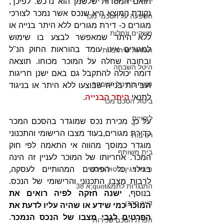
תואם המטרות שלשמן הוא נרכש. לפיכך, 
נקודת המוצא היא שנכס אשר נמכר לצורכי 
השפעה על הסכמי מכר
מגורים כ- דירת מגורים ללא היתר בנייה או 
משקים ונחלות
ללא היתר שמאפשר לבצע בו שימוש 
למגורים אינו עומד בהוראות החוק הנ"ל 
אגודות שיתופיות
ובחובה שחלה על המוכר מכוחו. תוצאה 
היטל השבחה
דומה יכולה להתקבל גם באם ישנן חריגות 
פטור מהיטל השבחה
ועבירות בנייה שבוצעו ללא היתר או בניגוד 
לתנאי 
היתר הבנייה
.
ביטול הסכם מכר
ליקויים
על כן, מכירת נכס שמוגדר בהסכם המכר 
כדירת מגורים,בעוד מצבו הרישומי והתכנוני 
רטיבות
מוגדר כמוסך מהווה אי התאמה לפי חוק 
בית משותף
המכר. אחריותו של המוכר לעניין זה הינה 
פיצוי בגין ביטול טיסה
בגילוי כל הפרטים המהותיים לעסקה, 
לרבות מצבו התכנוני והרישומי של הנכס. 
התנגדות לתמ&quot;א 38
בנוסף, 
ישנה חזקה לפיה רואים את 
דייר סרבן
המוכר כמי שידע או שהיה עליו לדעת את 
הפרטים לגבי מצבו של הנכס הנמכר
. 
הפרת הסכם שכירות