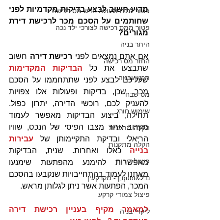
מדוע חשוב לבצע בדיקות מקדמיות לפני 
פטור לנכה ולעולה חדש מס רכישה
שחותמים על הסכם מכר לרכישת דירת 
פטור ממס רכישה לצורכי ילד נכה
מגורים?
היתר בניה
אם אתם נמצאים לפני 
רכישת דירה
 חשוב 
החזר מס רכישה
שתבצעו את כל 
הבדיקות המקדימות 
תכנון ובניה
שעליכם לבצע לפני שתתחממו על הסכם 
מכר. שכן, בדיקות ופעולות אלו צפויות 
מס שבח
להעניק לכם, רוכשי הדירה, יתרון כפול. 
שימוש חורג
תחילה, ביצוע הבדיקות מאפשר לעמוד 
מקרוב אחר מצבו הפיסי של הנכס, שוויו 
הקלה מתכנית
הריאלי ובדיקת התקיימותן של 
עבירות 
הקלה מתקנות
בנייה 
כאלו ואחרות. שנית, הבדיקות 
פיצול דירות
מאפשרות להימנע מהפתעות שימנעו 
מאתנו לעמוד בהתחייבויות שנקבעו בהסכם 
נדל&quot;ן - מקרקעין
המכר, הפתעות אשר ניתן לגלותן מראש.
פיצול צמודי קרקע
למאמר מקיף בעניין רכישת דירה 
ליקויי בניה