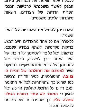
לעסקה שלא תואמת את מטרותיו, 
סירוב 
הבנק לאשר משכנתא לרכישת הנכס
, 
הפרות הדדיות של הצדדים, הוצאות 
מיותרות והליכים משפטיים.
האם ניתן להטיל את האחריות על "הצד 
השני":
לכאורה, אם כל אחד מהצדדים חייב לבצע 
בדיקות מקדמיות ולשתף במידע שנמצא 
ברשותו, יכול כל צד להסתמך על חובתו של 
הצד האחר. בכך למעשה, הרוכש יכול 
להסתמך על שינוי המגמה שקיים בפסיקה 
אשר 
לצמצם את תחולתה של תניית ה- 
AS-IS
 המפורסמת, לפיה הדירה נרכשת 
כמו שהיא כך שהאחריות לכל אי התאמה 
ופגם חלים על הרוכש. לחלופין הרוכש יכול 
לטעון כי 
המוכר לא עמד בחובת הגילוי 
שחלה עליו
, כך שהפרה זו היא שגרמה 
לביטול ההסכם.