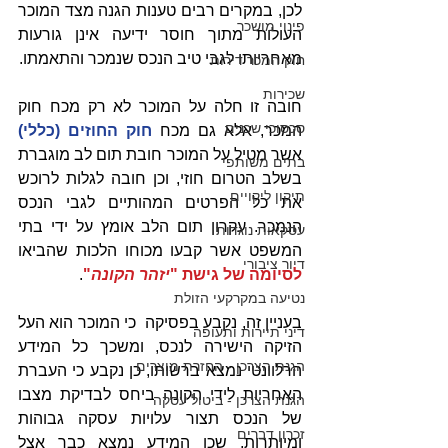
לכן, במקרים רבים טענות הגנה מצד המוכר 
פינוי מושכר
העולות מתוך חוסר ידיעה אינן גורעות 
מאחריותו לגבי טיב הנכס שנמכר והתאמתו.
חוק המכר דירות
שכירות
חובה זו חלה על המוכר לא רק מכח חוק 
סכסוכי שכנים
המכר, אלא גם מכח 
חוק החוזים (כללי)
אשר מטיל על המוכר חובת תום לב מוגברת 
בתים משותפי
בשלב הטרום חוזי, וכן חובה לגלות לרוכש 
תיקון ליקויים
את כל הפרטים המהותיים לגבי הנכס 
הנמכר. עקרון תום הלב אומץ על ידי בתי 
עסקאות נוגדות
המשפט אשר קבעו מכוחו הלכות שהביאו 
דיור ציבורי
לסיומה של גישת "
יזהר הקונה
"
. 
נטיעה במקרקעי הזולת
בעניין זה, נקבע בפסיקה  כי המוכר הוא העל 
דיני תיירות ותעופה
הזיקה הישירה לנכס, ומשכך כל המידע 
הגנת הצרכן - החזרת מוצרים
הרלוונטי נמצא ברשותו, כן נקבע כי העברת 
האחריות לידי הקונה ביחס לבדיקת מצבו 
הגנת הצרכן - ביטול עסקה
של הנכס תצור עלויות עסקה גבוהות 
זכרון דברים
ומיותרות, שכן המידע נמצא כבר אצל 