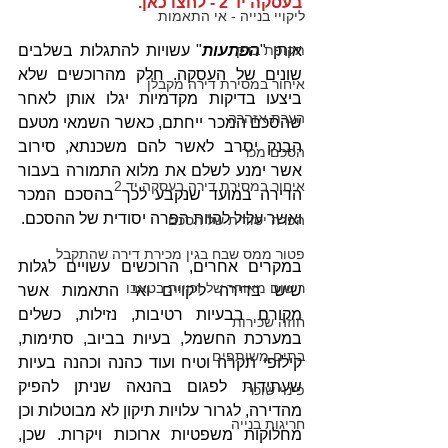
בעסקה יד 2 - לחצו כאן.
ליקויי בנייה - אי התאמות
אותן "
תקופת בדק
הפתעות
" עשויות להתגלות בשלבים 
שונים של העסקה. חלק מהרוכשים שלא 
איחור במסירת דירה מקבלן
ביצעו בדיקות מקדמיות יגלו אותן לאחר 
הערת אזהרה
שהסכם המכר ייחתם, כאשר השמאי מטעם 
הבנק יסרב לאשר להם משכנתא, סירוב 
הסכם מכר
אשר ימנע לשלם את מלוא התמורה בעבור 
איחור במסירת דירה בעסקה יד 2
הדירה במועד שנקבע לכך בהסכם המכר 
ואשר עלול להוות הפרה יסודית של ההסכם. 
הפרה יסודית של הסכם
פטור ממס שבח בגין מכירת דירה שהתקבל
במקרים אחרים, הרוכשים עשויים לגלות 
רישום מאוחר של זכויות בטאבו
שיש בדירה ליקויים ואי התאמות אשר 
מקורם בבעיות רטיבות, נזילות, כשלים 
חוזה שכירות
במערכת החשמל, בעיות בביוב, סתימות, 
בתים משותפים
קילופי תקרה וטיח ועוד כהנה וכהנה בעיות 
שעתידות לפגום בהנאה שניתן להפיק 
פינוי שוכר
מהדירה, לגרור עלויות תיקון לא מבוטלות וכן 
חריגות בנייה
מחלוקות משפטיות ארוכות ויקרות. שכן, 