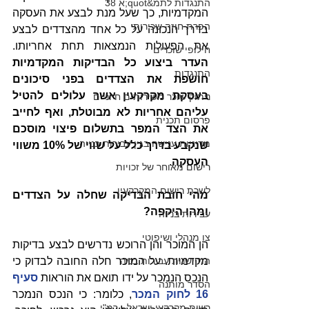
התנגדות לתמ&quot;א 38
המקדמיות, כך שעל מנת לבצע את העסקה 
הפרת חוזה שכירות
בדרך הנכונה על כל אחד מהצדדים לבצע 
את הפעולות הנמצאות תחת אחריותו. 
חילופי שוכרים
העדר ביצוע כל הבדיקות המקדמיות 
התנגדות
חושפת את הצדדים בפני סיכונים 
בעסקת מקרקעין אשר עלולים להטיל 
ניתוק שוכר משירותים חיוניים
עליהם אחריות לא מבוטלת, ואף לחייב 
פרסום תכנית
את הצד המפר בתשלום פיצוי מוסכם 
מדיניות ענישה בגין עבירות בנייה
שנקבע בדרך כלל על שווי של 10% משווי 
העסקה
.
רישום מאוחר של זכויות
לשכת רישום המקרקעין
מהי חובת הבדיקה שחלה על הצדדים 
ומהו היקפה?
עבירות בנייה
צו מנהלי ושיפוטי
הן המוכר והן הרוכש נדרשים לבצע בדיקות 
התיישנות עבירות בניה
מקדמיות. על המוכר חלה החובה לבדוק כי 
הנכס הנמכר על ידו תואם את הוראות 
סעיף 
הסדר מותנה
16 לחוק המכר
, כלומר: כי הנכס הנמכר 
רשות מקרקעי ישראל - רמ"י