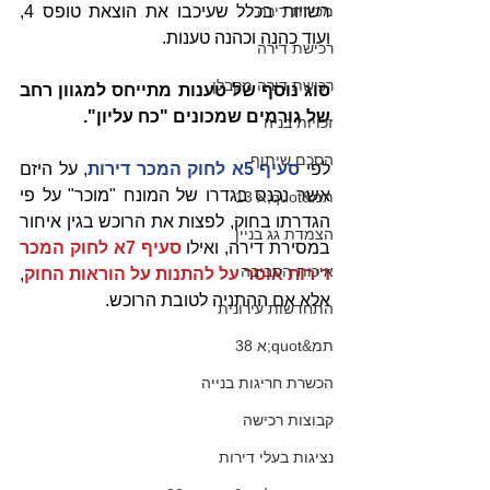
מכירת דירה
רשויות בכלל שעיכבו את הוצאת טופס 4, 
ועוד כהנה וכהנה טענות.
רכישת דירה
רכישת דירה מקבלן
סוג נוסף של טענות מתייחס למגוון רחב 
של גורמים שמכונים "כח עליון".
זכויות בניה
הסכם שיתוף
לפי 
סעיף 5א לחוק המכר דירות
, על היזם 
אשר נכנס בגדרו של המונח "מוכר" על פי 
תמ&quot;א 13
הגדרתו בחוק, לפצות את הרוכש בגין איחור 
הצמדת גג בניין
במסירת דירה, ואילו 
סעיף 7א לחוק המכר 
איכות הסביבה
דירות אוסר על להתנות על הוראות החוק
, 
אלא אם ההתניה לטובת הרוכש.
התחדשות עירונית
תמ&quot;א 38
הכשרת חריגות בנייה
קבוצות רכישה
נציגות בעלי דירות