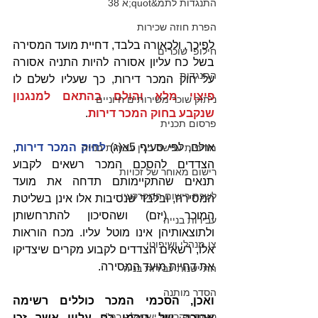
התנגדות לתמ&quot;א 38
הפרת חוזה שכירות
לפיכך, ולכאורה בלבד, דחיית מועד המסירה 
חילופי שוכרים
בשל כח עליון אסורה להיות התניה אסורה 
התנגדות
על חוק המכר דירות, כך שעליו לשלם לו 
פיצוי מלא והולם בהתאם למנגנון 
ניתוק שוכר משירותים חיוניים
שנקבע בחוק המכר דירות
.
פרסום תכנית
אולם, לפי סעיף 5א(ג) 
לחוק המכר דירות
, 
מדיניות ענישה בגין עבירות בנייה
הצדדים להסכם המכר רשאים לקבוע 
רישום מאוחר של זכויות
תנאים שהתקיימותם תדחה את מועד 
לשכת רישום המקרקעין
המסירה, ובלבד שנסיבות אלו אינן בשליטת 
המוכר (יזם) ושהסיכון להתרחשותן 
עבירות בנייה
ולתוצאותיהן אינו מוטל עליו. מכח הוראות 
צו מנהלי ושיפוטי
אלו, רשאים הצדדים לקבוע מקרים שיצדיקו 
את דחיית מועד המסירה.
התיישנות עבירות בניה
הסדר מותנה
ואכן, הסכמי המכר כוללים רשימה 
רשות מקרקעי ישראל - רמ"י
ארוכה של גורמי כח עליון אשר זכו 