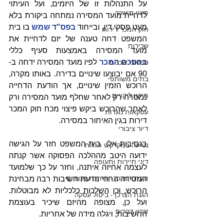
על התנהלות זו של היזמים, ועל העיתוי 
פינוי מושכר
לדחיית מועד המסירה נמתחה ביקורת בלא 
מעט פסקי דין, ובייחוד 
בפס"ד שמש
 בו בית 
חוק המכר דירות
המשפט דחה טענה של יזם לדחיית את 
שכירות
מועד המסירה באמצעות סעיף כללי 
בהסכם המכר
 לפיו מועד המסירה ידחה ב- 
סכסוכי שכנים
90 אם יבוצעו שינויים בדירה. באותו מקרה, 
בתים משותפי
הרוכש הזמין שינויים, אך הודעת הדחייה 
תיקון ליקויים
נמסרה רק לאחר שחלף מועד המסירה ורק 
לאחר שהרוכש ביקש פיצוי מכח חוק המכר 
עסקאות נוגדות
דירות בגין האיחור במסירה.
דיור ציבורי
בנסיבות אלו, בית המשפט חזר על הגישה 
נטיעה במקרקעי הזולת
ידועה היטב מההלכה הפסוקה אשר קנתה 
דיני תיירות ותעופה
לעצמה אחיזה איתנה, וחזר על כך שלמועד 
הגנת הצרכן - החזרת מוצרים
המסירה החוזי נודעת חשיבות רבה מבחינת 
הרוכש, וכן השלכות כלכליות לא מבוטלות. 
הגנת הצרכן - ביטול עסקה
ועל כן, מצופה מהיזם שיכיר בעוצמת 
זכרון דברים
החשיבות, ויגלה מידה של אחריות.