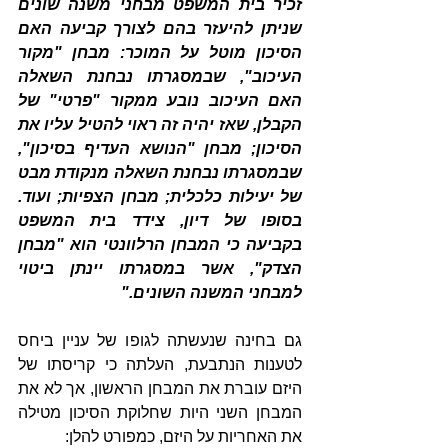
זכיר בית המשפט מבחני משנה שונים 
שניתן להיעזר בהם לצורך קביעה האם 
הסיכון מוטל על המוכר: מבחן "מקור 
העיכוב", שבמסגרתו נבחנת השאלה 
האם העיכוב נובע ממקור "פרטי" של 
הקבלן, שאז יהיה זה ראוי להטיל עליו את 
הסיכון; מבחן "הנושא העדיף בסיכון", 
שבמסגרתו נבחנת השאלה מנקודת מבט 
של יעילות כלכלית; מבחן הצפיות; ועוד. 
בסופו של דיון, צידד בית המשפט 
בקביעה כי המבחן הרלוונטי הוא "מבחן 
הצדק", אשר במסגרתו יינתן ביטוי 
למבחני המשנה השונים."
גם בחינה שנעשתה לגופו של עניין ביחס 
לטענות הנתבעת, העלתה כי קריסתו של 
היזם עוברת את המבחן הראשון, אך לא את 
המבחן השני היות שחלוקת הסיכון מטילה 
את האחריות על היזם, כמפורט להלן: