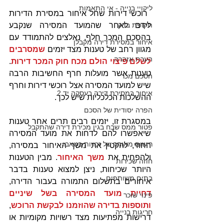
ליקויי בנייה - אי התאמות
 רוכשי דירות שחל איחור במסירת הדירות 
תקופת בדק
לידם לאחר שהמועד המסירה שנקבע 
בהסכם המכר חלף, נאלצים להתמודד עם 
איחור במסירת דירה מקבלן
מגוון רחב של טענות מצד יזמים 
שמסרבים 
הערת אזהרה
לשלם פיצוי הולם מכח חוק המכר דירות
. 
טענות אשר מועלות חרף החשיבות הרבה 
הסכם מכר
שיש למועד המסירה אצל רוכשי דירות וחרף 
איחור במסירת דירה בעסקה יד 2
ההשלכות הכלכליות שיש לכך. 
הפרה יסודית של הסכם
במסגרת זו, יזמים רבים תרים אחר טענות 
פטור ממס שבח בגין מכירת דירה שהתקבל
שיאפשרו להם לדחות את מועד המסירה 
רישום מאוחר של זכויות בטאבו
החוזי, להקטין את משך האיחור במסירה, 
ולהפחית את 
משך האיחור
. מבין הטענות 
חוזה שכירות
היותר שכיחות, ניצן למצוא טענות בדבר 
בתים משותפים
איחורים בתשלום התמורה בעבור הדירה, 
דחיית מועד המסירה בשל שיניים 
פינוי שוכר
ותוספות בדירה שהוזמנו לבקשת הרוכש
, 
חריגות בנייה
דרישות מפתיעות מצד רשויות מקומיות או 