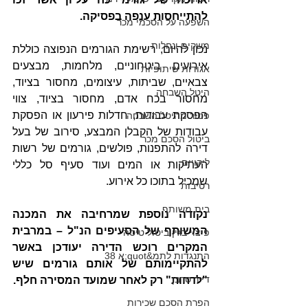
להתייחסות ענפה בפסיקה.
השפעה על הסכמי מכר
משקים ונחלות
נכון להיום, רשימת הגורמים הנפוצה כוללת 
אירועים ביטחוניים, מלחמות, מבצעים 
אגודות שיתופיות
צבאיים, שביתות, עיצומים, מחסור בציוד, 
היטל השבחה
מחסור בכח אדם, מחסור בציוד, צווי 
הפסקת עבודות, חדלות פירעון או הפסקת 
פטור מהיטל השבחה
עבודות של הקבלן המבצע, סירוב של בעל 
ביטול הסכם מכר
דירה להתפנות, פולשים, גורמים של רשות 
ליקויים
העתיקות או המים ועוד סעיף סל כללי 
שמכיל בתוכו כל אירוע.
רטיבות
בית משותף
נקודה נוספת שמרחיבה את המכנה 
המשותף של הסעיפים הנ"ל – במרבית 
פיצוי בגין ביטול טיסה
המקרים רוכש הדירה יעודכן באשר 
התנגדות לתמ&quot;א 38
להתקיימותם של אותם גורמים שיש 
דייר סרבן
"לדחות" רק לאחר שמועד המסירה חלף.
הפרת הסכם שכירות