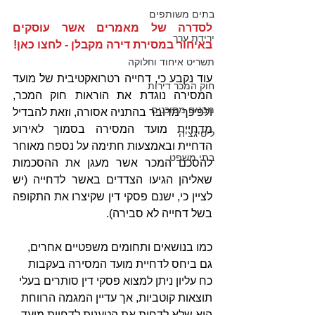
בתים משותפים
לסדרה של מאמרים אשר עוסקים 
ירידת ערך
באיחור במסירת דירה מקבלן - לחצו כאן!
תשריט איחוד וחלוקה
עוד נקבע כי, דחייה רטרואקטיבית של מועד 
חוק המכר דירות
המסירה נוגדת את הוראות חוק המכר, 
מבנים מסוכנים
ולפיכך מדובר בהתניה אסורה, וזאת להבדיל 
מדחיית מועד המסירה בסמוך לאירוע 
ליטיגציה
הדחיית ובאמצעות חתימה על נספח מאוחר 
בתי משפט
להסכם המכר אשר מעגן את ההסכמות 
שאליהן הגיעו הצדדים באשר לדחייה (יש 
לציין כי, ישנם פסקי דין שקיצרו את התקופה 
בשל דחייה לא סבירה).
כמו בנושאים ותחומים משפטיים אחרים, 
גם ביחס לדחיית מועד המסירה בעקבות 
כח עליון ניתן למצוא פסקי דין סותרים בעלי 
תוצאות קוטביות, אך עדיין המגמה הרווחת 
היא שלא לדחות את הטענות לדחיית מועד 