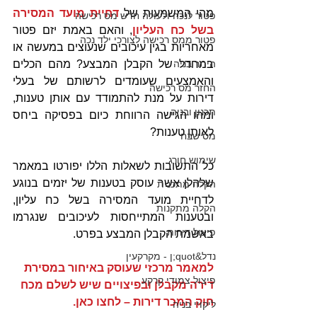
מהי המשמעות של 
דחיית מועד המסירה 
פטור לנכה ולעולה חדש מס רכישה
בשל כח העליון
, והאם באמת יזם פטור 
פטור ממס רכישה לצורכי ילד נכה
מאחריות בגין עיכובים שנעוצים במעשה או 
היתר בניה
במחדל של הקבלן המבצע? מהם הכלים 
והאמצעים שעומדים לרשותם של בעלי 
החזר מס רכישה
דירות על מנת להתמודד עם אותן טענות, 
תכנון ובניה
ומהו הגישה הרווחת כיום בפסיקה ביחס 
לאותן טענות?
מס שבח
שימוש חורג
כל התשובות לשאלות הללו יפורטו במאמר 
שלהלן אשר עוסק בטענות של יזמים בנוגע 
הקלה מתכנית
לדחיית מועד המסירה בשל כח עליון, 
הקלה מתקנות
ובטענות המתייחסות לעיכובים שנגרמו 
פיצול דירות
באשמת הקבלן המבצע בפרט.
נדל&quot;ן - מקרקעין
למאמר מרכזי שעוסק באיחור במסירת 
פיצול צמודי קרקע
דירה מקבלן ובפיצויים שיש לשלם מכח 
חוק המכר דירות – לחצו כאן.
ליקויי בניה