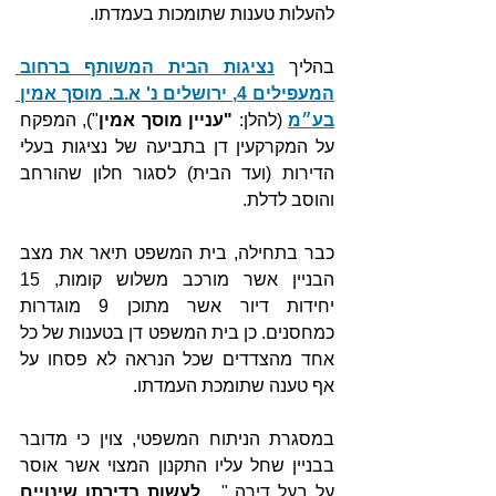
להעלות טענות שתומכות בעמדתו. 
בהליך 
נציגות הבית המשותף ברחוב 
המעפילים 4, ירושלים נ' א.ב. מוסך אמין 
בע״מ
 (להלן: 
"עניין מוסך אמין
"), המפקח 
על המקרקעין דן בתביעה של נציגות בעלי 
הדירות (ועד הבית) לסגור חלון שהורחב 
והוסב לדלת.
כבר בתחילה, בית המשפט תיאר את מצב 
הבניין אשר מורכב משלוש קומות, 15 
יחידות דיור אשר מתוכן 9 מוגדרות 
כמחסנים. כן בית המשפט דן בטענות של כל 
אחד מהצדדים שכל הנראה לא פסחו על 
אף טענה שתומכת העמדתו.
במסגרת הניתוח המשפטי, צוין כי מדובר 
בבניין שחל עליו התקנון המצוי אשר אוסר 
על בעל דירה "
... לעשות בדירתו שינויים 