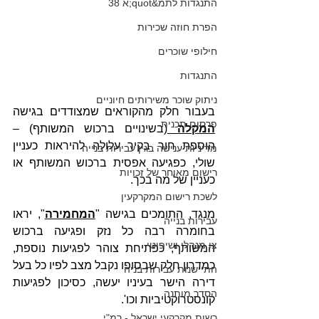
התנגדות לתמ&quot;א 38
הפרת חוזה שכירות
חילופי שוכרים
התנגדות
ניתוק שוכר משירותים חיוניים
בעבור חלק מהקוראים שמצודדים בגישה 
פרסום תכנית
המקלה
(בשינויים ברכוש המשותף) – 
הוספת חור בקיר עלולה להיראות כעניין 
מדיניות ענישה בגין עבירות בנייה
שולי, כפגיעה אפסית ברכוש המשותף או 
רישום מאוחר של זכויות
כעניין של מה בכך. 
לשכת רישום המקרקעין
מנגד, התומכים בגישה "
המחמירה
", יראו 
עבירות בנייה
בחומרה רבה כל נזק ופגיעה ברכוש 
צו מנהלי ושיפוטי
המשותף, כפתיחת צוהר לפגיעות נוספת, 
כמדרון חלק שבסופו נקבל מצב לפיו כל בעל 
התיישנות עבירות בניה
דירה הישר בעיניו יעשה, כסיכון לפגיעות 
הסדר מותנה
קונסטרוקטיביות וכו'. 
רשות מקרקעי ישראל - רמ"י