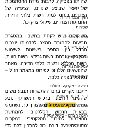
שהותוו בפסיקה, לרבות: מידת ההסתמכות 
פינוי מושכר
של הצד שביצע שינויים, הציפייה של 
הצדדים ביחס למתן רשות בלתי הדירה, 
חוק המכר דירות
התנהגות הצדדים, שיקולי צדק וכו'. 
שכירות
השיקולים שיש לקחת בחשבון במסגרת 
סכסוכי שכנים
תביעות להחזרת המצב לקדמותו יוצרים 
בתים משותפי
הבדל בין מספר רישיונות לשימוש 
תיקון ליקויים
במקרקעין, ובהם: רשות גרידא, רשות חוזית, 
רשות מכללא ורשות בלתי הדירה. מאחר 
עסקאות נוגדות
שהנושאים הללו זכו לפירוט במאמר הנ"ל – 
דיור ציבורי
נסתפק בפניה בלבד. 
נטיעה במקרקעי הזולת
ייתכנו מקרים בהם ההתנגדות תנבע משום 
דיני תיירות ותעופה
שהשינוי החיצוני ברכוש המשותף נובע 
מתוך 
מניעים פסולים
. לצורך כך, נשתמש 
הגנת הצרכן - החזרת מוצרים
בבעיית הרכוש הסלקטיבי להמחשת 
הגנת הצרכן - ביטול עסקה
ההצדקות לסירוב הסלקטיבי. במקרים 
זכרון דברים
מסיומים בעל דירה יכול להתקין דלת כדי 