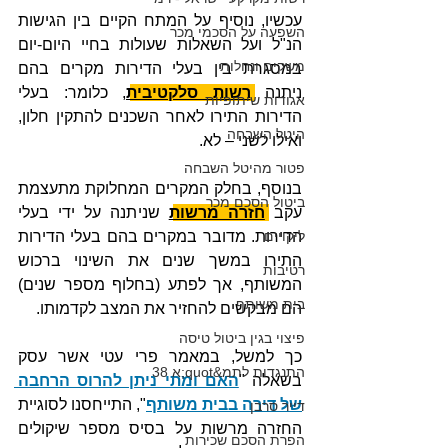
עכשיו, נוסיף על המתח הקיים בין הגישות 
השפעה על הסכמי מכר
הנ"ל ועל השאלות שעולות בחיי היום-יום 
משקים ונחלות
במסגרת בין בעלי הדירות מקרים בהם 
ניתנה 
רשות סלקטיבית
, כלומר: בעלי 
אגודות שיתופיות
הדירות התירו לאחר השכנים להתקין חלון, 
היטל השבחה
ואילו לשני – לא.
פטור מהיטל השבחה
בנוסף, בחלק המקרים המחלוקת מתעצמת 
ביטול הסכם מכר
עקב 
חזרה מרשות
 שניתנה על ידי בעלי 
ליקויים
הדירות. מדובר במקרים בהם בעלי הדירות 
התירו במשך שנים את השינוי ברכוש 
רטיבות
המשותף, אך לפתע (בחלוף מספר שנים) 
בית משותף
הם מבקשים להחזיר את המצב לקדמותו.
פיצוי בגין ביטול טיסה
כך למשל, במאמר פרי עטי אשר עסק 
התנגדות לתמ&quot;א 38
בשאלה "
האם ומתי ניתן להרוס הרחבה 
של דירה בבית משותף
", התייחסנו לסוגיית 
דייר סרבן
החזרה מרשות על בסיס מספר שיקולים 
הפרת הסכם שכירות