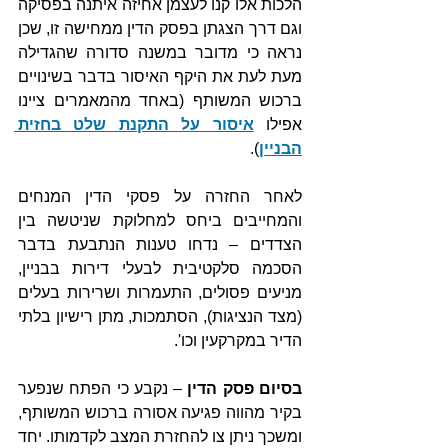
הלכות אלו קנו לעצמן אחיזה איתנה בפסיקה 
וגם דרך הצגתן בפסק הדין ממחישה זו, שכן 
נראה כי מדובר במשנה סדורה שהגדילה 
מעת לעת את היקף האיסור בדבר בשינויים 
ברכוש המשותף (באחד מהמאמרים ציינו 
אפילו 
איסור על התקנת שלט בחזית 
הבניין
).
לאחר החזרה על פסקי הדין המנחים 
והמחייבים ביחס למחלוקת שניטשה בין 
הצדדים – נדחו טענות הנתבעת בדבר 
הסכמה סלקטיבית לבעלי דירות בבניין, 
מניעים פסולים, התעמרות ושרירות בעלים 
(מצד הנציגות), הסתמכות, מתן רישיון בלתי 
הדיר במקרקעין וכו'.
בסיום פסק הדין
 – נקבע כי הפתח שנפער 
בקיר מהווה פגיעה אסורה ברכוש המשותף, 
ומשכך ניתן צו להחזרת המצב לקדמותו. יחד 