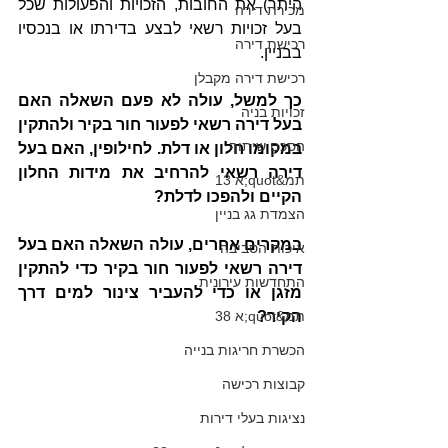
היתר) את החובות, הזכויות והפעולות שכל 
מכירת דירה
בעל זכויות רשאי לבצע בדירתו או בנכסיו 
רכישת דירה
בבניין. 
רכישת דירה מקבלן
כך למשל, עולה לא פעם השאלה האם 
זכויות בניה
בעל דירה רשאי לפעור חור בקיר ולהתקין 
הסכם שיתוף
במקומו חלון או דלת. לחילופין, האם בעל 
דירה רשאי להרחיב את מידות החלון 
תמ&quot;א 13
הקיים ולהפכו לדלת?
הצמדת גג בניין
במקרים אחרים, עולה השאלה האם בעל 
איכות הסביבה
דירה רשאי לפעור חור בקיר כדי להתקין 
התחדשות עירונית
מזגן או כדי להעביר צינור למים דרך 
תמ&quot;א 38
הקיר?
הכשרת חריגות בנייה
קבוצות רכישה
נציגות בעלי דירות