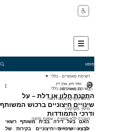
פוסט
רשימת מאמרים - כללי
כפיר חיון, עורך דין
רשימת מאמרים - כללי
31 במאי 2021
התקנת חלון או דלת – על
מיסוי מקרקעין/מס רכשה
שינויים חיצוניים ברכוש המשותף
מיסוי מקרקעין
ודרכי התמודדות
העברה ללא תמורה - עסקת מתנה
האם בעל דירה בבית משותף רשאי 
עקרון התא המשפחתי
לבצע שינויים חיצוניים בקירות של 