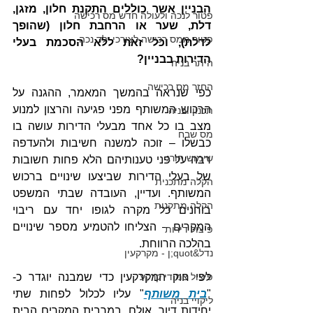
הבניין אשר כוללים התקנת חלון, מזגן, 
פטור לנכה ולעולה חדש מס רכישה
דלת, שער או הרחבת חלון (שהופך 
פטור ממס רכישה לצורכי ילד נכה
לדלת), וכל זאת ללא הסכמת בעלי 
הדירות בבניין?
היתר בניה
החזר מס רכישה
כפי שנראה בהמשך המאמר, ההגנה על 
הרכוש המשותף מפני פגיעה והרצון למנוע 
תכנון ובניה
מצב בו כל אחד מבעלי הדירות עושה בו 
מס שבח
כבשלו – זוכה למשנה חשיבות ולהעדפה 
שימוש חורג
רבה על פני טענותיהם הלא פחות חשובות 
של בעלי הדירות שביצעו שינויים ברכוש 
הקלה מתכנית
המשותף. ועדיין, העובדה שבתי המשפט 
הקלה מתקנות
בוחנים כל מקרה לגופו יחד עם ריבוי 
המקרים – הצליחו להטמיע מספר שינויים 
פיצול דירות
בהלכה הרווחת. 
נדל&quot;ן - מקרקעין
פיצול צמודי קרקע
לפי חוק המקרקעין כדי שמבנה יוגדר כ- 
"
בית משותף
" עליו לכלול לפחות שתי 
ליקויי בניה
יחידות דיור. אולם, במרבית המקרים הבית 