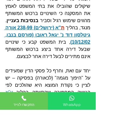
שיקולים שהובילו את בתי המשפט לאמץ 
את המסקנה כי השינויים ברכוש המשותף 
מהווים שימוש רגיל וסביר 
בנסיבות בעניין
. 
מנגד, בהליך 
ת
"א (ירושלים) 238-99 אורה 
גיטלסון דוד נ' יגאל ראובן (פורסם בנבו, 
10/12/02)
, בית המשפט קבע כי שינויים 
שבעל דירה אחד ביצע ברכוש המשותף 
אינם מתירים לבעל דירה אחר לבצעם.
יחד עם זאת, וחרף כל פסקי הדין שמעידים 
על "היפוך מגמה" (לכאורה) בפסיקה – יש 
לציין כי נקודת המוצא היא שהולכים לפי 
הגישה המחמירה שהתוותה בהליך 
ע"א 
395-74 
יצחק לוי, ואח'
 נ' 
רבקה סמואל
WhatsApp
התקשרו לנייד
(פורסם בנבו, 13/07/75)
 על ידי בית 
המשפט העליון, כך:
 אין אני סבור כך. פריצת חלון 