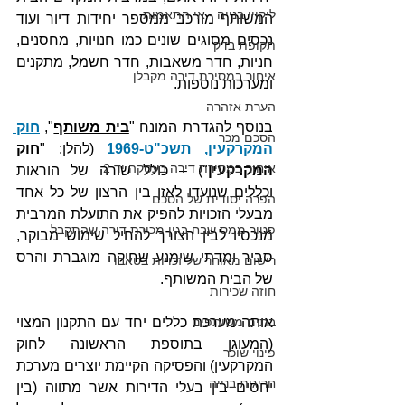
ליקויי בנייה - אי התאמות
המשותף מורכב ממספר יחידות דיור ועוד 
נכסים מסוגים שונים כמו חנויות, מחסנים, 
תקופת בדק
חניות, חדר משאבות, חדר חשמל, מתקנים 
איחור במסירת דירה מקבלן
ומערכות נוספות.
הערת אזהרה
בנוסף להגדרת המונח "
בית משותף
", 
חוק 
הסכם מכר
המקרקעין, תשכ"ט-1969
 (להלן: "
חוק 
איחור במסירת דירה בעסקה יד 2
המקרקעין
") – כולל שורה של הוראות 
וכללים שנועדו לאזן בין הרצון של כל אחד 
הפרה יסודית של הסכם
מבעלי הזכויות להפיק את התועלת המרבית 
פטור ממס שבח בגין מכירת דירה שהתקבל
מנכסיו לבין הצורך להחיל שימוש מבוקר, 
סביר ומדתי שימנע שחיקה מוגברת והרס 
רישום מאוחר של זכויות בטאבו
של הבית המשותף. 
חוזה שכירות
בתים משותפים
אותה מערכת כללים יחד עם התקנון המצוי 
(המעוגן בתוספת הראשונה לחוק 
פינוי שוכר
המקרקעין) והפסיקה הקיימת יוצרים מערכת 
חריגות בנייה
יחסים בין בעלי הדירות אשר מתווה (בין 