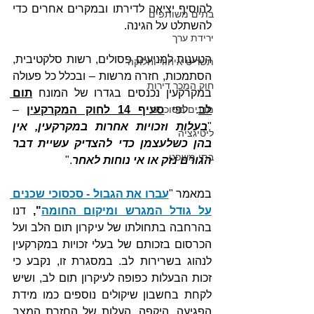
להוסיף יציאה לדירתו ובמקרים אחרים כדי 
בתים משותפים
להשתלט על הגינה.
ירידת ערך
הטענות למניעים פסולים, רשות סלקטיבית, 
תשריט איחוד וחלוקה
הסתמכות, חזרה מרשות – ובכלל כל פעולה 
חוק המכר דירות
במקרקעין נכנסים בגדרו של המונח 
תום 
מבנים מסוכנים
לב
. לפי 
סעיף 14 לחוק המקרקעין
 – 
"
בעלות וזכויות אחרות במקרקעין, אין 
ליטיגציה
בהן כשלעצמן כדי להצדיק עשיית דבר 
בתי משפט
הגורם נזק או אי נוחות לאחר
."
במאמר "
עברו את הגבול - סכסוכי שכנים 
על גודל המגרש ומיקום החומה
", 
דנו 
בהרחבה בתחולתו של עיקרון תום הלב ועל 
הכרסום בזכותם של בעלי זכויות במקרקעין 
לנהוג בשרירות לב. במסגרת זו, נקבע כי 
זכות הבעלות כפופה לעיקרון תום לב, ושיש 
לקחת בחשבון שיקולים נוספים כמו מידת 
הפגיעה, היקפה, העלות של החזרת המצב 