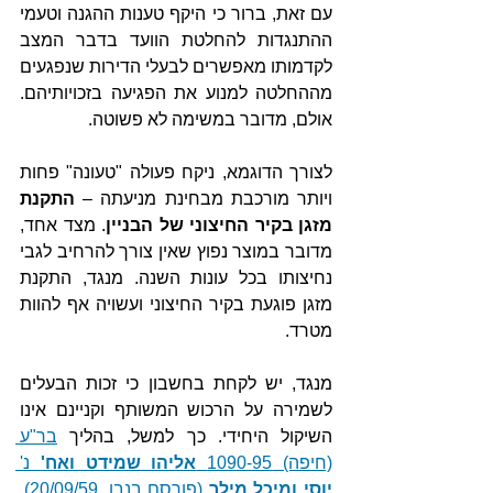
עם זאת, ברור כי היקף טענות ההגנה וטעמי 
ההתנגדות להחלטת הוועד בדבר המצב 
לקדמותו מאפשרים לבעלי הדירות שנפגעים 
מההחלטה למנוע את הפגיעה בזכויותיהם. 
אולם, מדובר במשימה לא פשוטה.
לצורך הדוגמא, ניקח פעולה "טעונה" פחות 
ויותר מורכבת מבחינת מניעתה – 
התקנת 
מזגן בקיר החיצוני של הבניין
. מצד אחד, 
מדובר במוצר נפוץ שאין צורך להרחיב לגבי 
נחיצותו בכל עונות השנה. מנגד, התקנת 
מזגן פוגעת בקיר החיצוני ועשויה אף להוות 
מטרד. 
מנגד, יש לקחת בחשבון כי זכות הבעלים 
לשמירה על הרכוש המשותף וקניינם אינו 
השיקול היחידי. כך למשל, בהליך 
בר"ע 
(חיפה) 1090-95 
אליהו שמידט ואח'
 נ' 
יוסי ומיכל מילר
 (פורסם בנבו, 20/09/59)
, 