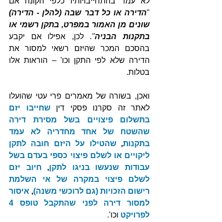
לא עמד בהתחייבויותיו כלפי הקונה אם 
"
הדירה או כל דבר שבה (להלן - הדירה) 
שונים מן האמור במפרט, בתקן רשמי או 
בתקנות הבניה
"
. לכן, אפילו אם יקבע 
בהסכם המכר שהיזם רשאי למסור את 
הדירה שלא לפי התקן וכו' – הוראות אלו 
בטלות.
ואכן, בשורה של מאמרים פרי עטי שהועלו 
לאתר זה סקרנו פסקי דין 
שחייבו יזם 
בתשלום פיצויים בשל מסירת דירה 
שהשטח של אחד מחדריה לא עמד 
בתקנות
, 
שהטילו על היזם חובה לתקן 
ליקויים או לשלם פיצוי כספי בעדם בשל 
עבודות שנעשו בניגו לתקן
, 
חיוב יזם 
לשלם פיצוי במקרה של אי השלמת 
רישום הזכויות (גם לרוכשי משנה)
, 
איסור 
למסור דירה לפני שהתקבל טופס 4 
לפרויקט
וכו'.