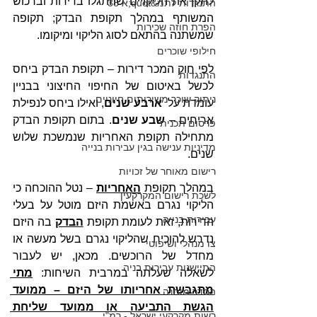
לתקן את הליקויים שהתגלו בדירות וברכוש 
התנגדות לתמ&quot;א 38
המשותף במהלך תקופת הבדק; תקופה 
הפרת חוזה שכירות
שמשתנה בהתאם לסוג הליקוי ומיקומו.
חילופי שוכרים
לפי חוק המכר דירות – תקופת הבדק ביחס 
התנגדות
לכשל באיטום של החיפוי החיצוני בבניין 
ניתוק שוכר משירותים חיוניים
עומדת על  
ארבע שנים
, ואילו ביחס לנפילת 
אריחים – 
שבע שנים
. בתום תקופת הבדק 
פרסום תכנית
מתחילה תקופת האחריות שנמשכת שלוש 
מדיניות ענישה בגין עבירות בנייה
שנים. 
רישום מאוחר של זכויות
במהלך תקופת 
האחריות
 – נטל ההוכחה כי 
לשכת רישום המקרקעין
הליקוי נגרם באשמת היזם מוטל על בעלי 
עבירות בנייה
הדירות, זאת לעומת תקופת 
הבדק
 בה היזם 
נדרש להוכיח שהליקוי נגרם בשל מעשה או 
צו מנהלי ושיפוטי
מחדל של הרוכשים. מכאן, יש לעבור 
התיישנות עבירות בניה
לשאלה שעלתה במרבית השיחות: 
מתי 
מתגבשת אחריותו של היזם – ממועד 
הסדר מותנה
הגשת התביעה או ממועד שליחת 
רשות מקרקעי ישראל - רמ"י