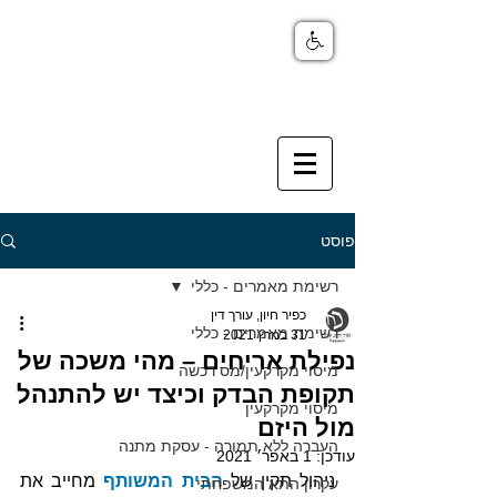
פוסט
רשימת מאמרים - כללי
כפיר חיון, עורך דין
רשימת מאמרים - כללי
31 במרץ 2021
נפילת אריחים – מהי משכה של
מיסוי מקרקעין/מס רכשה
תקופת הבדק וכיצד יש להתנהל
מיסוי מקרקעין
מול היזם
העברה ללא תמורה - עסקת מתנה
עודכן:
1 באפר׳ 2021
ניהול תקין של 
הבית המשותף
 מחייב את 
עקרון התא המשפחתי