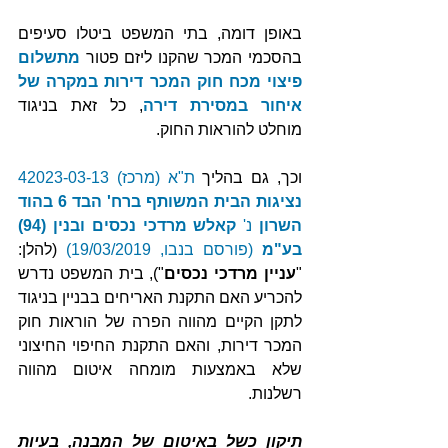
באופן דומה, בתי המשפט ביטלו סעיפים 
בהסכמי המכר שהקנו ליזם פטור 
מתשלום 
פיצוי מכח חוק המכר דירות במקרה של 
איחור במסירת דירה
, כל זאת בניגוד 
מוחלט להוראות החוק.
וכך, גם בהליך 
ת"א (מרכז) 42023-03-13 
נציגות הבית המשותף ברח' הבד 6 בהוד 
השרון
 נ' 
קאלש מרדכי נכסים ובנין (94) 
בע"מ
 (פורסם בנבו, 19/03/2019)
 (להלן: 
"
עניין מרדכי נכסים
"), בית המשפט נדרש 
להכריע האם התקנת האריחים בבניין בניגוד 
לתקן הקיים מהווה הפרה של הוראות חוק 
המכר דירות, והאם התקנת החיפוי החיצוני 
שלא באמצעות מומחה איטום מהווה 
רשלנות.
תיקון כשל באיטום של המבנה, בעיות 