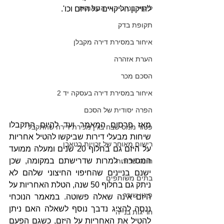
ליקויי בנייה - אי התאמות
לתיקון הליקויים על היזם וכו'.
תקופת בדק
איחור במסירת דירה מקבלן
הערת אזהרה
הסכם מכר
איחור במסירת דירה בעסקה יד 2
הפרה יסודית של הסכם
מאז פרסום המאמר ועד להיום התקבלו 
פטור ממס שבח בגין מכירת דירה שהתקבל
שיחות מבעלי דירות שביקשו להטיל אחריות 
רישום מאוחר של זכויות בטאבו
על היזם גם בחלוף 20 שנים ומעלה ממועד 
המסירה. למרות שדרישתם במקומה, שכן 
חוזה שכירות
ישנם בניינים שהחיפוי החיצוני שלהם לא 
בתים משותפים
ניתק גם בחלוף 50 שנה, הטלת האחריות על 
פינוי שוכר
היזם אינה שאלה פשוטה. במאמר הנוכחי 
ננסה להציג נדבך נוסף לשאלה האם ניתן 
חריגות בנייה
להטיל את האחריות על היזם, כשגם הפעם 