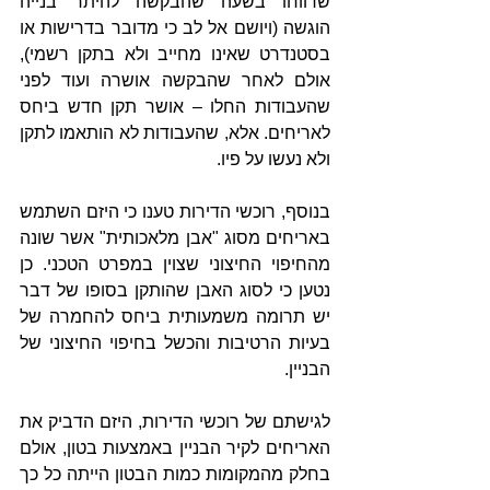
שרווחו בשעה שהבקשה להיתר בנייה 
הוגשה (ויושם אל לב כי מדובר בדרישות או 
בסטנדרט שאינו מחייב ולא בתקן רשמי), 
אולם לאחר שהבקשה אושרה ועוד לפני 
שהעבודות החלו – אושר תקן חדש ביחס 
לאריחים. אלא, שהעבודות לא הותאמו לתקן 
ולא נעשו על פיו.
בנוסף, רוכשי הדירות טענו כי היזם השתמש 
באריחים מסוג "אבן מלאכותית" אשר שונה 
מהחיפוי החיצוני שצוין במפרט הטכני. כן 
נטען כי לסוג האבן שהותקן בסופו של דבר 
יש תרומה משמעותית ביחס להחמרה של 
בעיות הרטיבות והכשל בחיפוי החיצוני של 
הבניין. 
לגישתם של רוכשי הדירות, היזם הדביק את 
האריחים לקיר הבניין באמצעות בטון, אולם 
בחלק מהמקומות כמות הבטון הייתה כל כך 