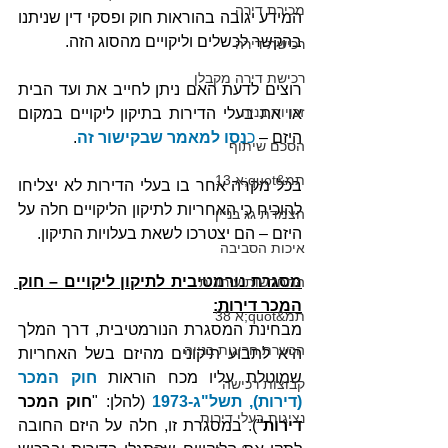
מכירת דירה
המידע יגובה בהוראות חוק ופסקי דין שניתנו 
בהקשר לכשלים וליקויים מהסוג הזה.
רכישת דירה
רכישת דירה מקבלן
רוצים לדעת האם ניתן לחייב את ועד הבית 
זכויות בניה
או את בעלי הדירות בתיקון ליקויים במקום 
היזם – 
כ
נסו למאמר שבקישור זה
.
הסכם שיתוף
תמ&quot;א 13
בכל מקרה אחר בו בעלי הדירות לא יצליחו 
להוכיח כי האחריות לתיקון הליקויים חלה על 
הצמדת גג בניין
היזם – הם יצטרכו לשאת בעלויות התיקון. 
איכות הסביבה
מסגרת נורמטיבית לתיקון ליקויים – חוק 
התחדשות עירונית
המכר דירות:
תמ&quot;א 38
מבחינת המסגרת הנורמטיבית, דרך המלך 
הכשרת חריגות בנייה
היא לתבוע תיקונים מהיזם בשל האחריות 
שמוטלת עליו מכח הוראות 
חוק המכר 
קבוצות רכישה
(דירות), תשל"ג-1973
 (להלן: "
חוק המכר 
נציגות בעלי דירות
דירות
"). במסגרת זו, חלה על היזם החובה 