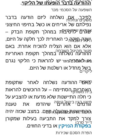
ההודעה בדבר הופעתו של הליקוי
.
השפעה על הסכמי מכר
לפיכך, אם נשלחה ליזם הודעה בדבר 
משקים ונחלות
נפילתם של אריחים או כשל בחיפוי החיצוני 
אגודות שיתופיות
שגרם לרטיבות במהלך תקופת הבדק – 
ישנה חזקה כי האחרית לכך חלקה על היזם, 
היטל השבחה
אלא אם הוא הצליח להוכיח אחרת. באם 
פטור מהיטל השבחה
ההודעה נשלחה במהלך תקופת האחריות 
או לאחריה – יש להראות כי הליקוי נגרם 
ביטול הסכם מכר
בשל מחדל או רשלנות של היזם.
ליקויים
רטיבות
באם ההודעה נשלחה לאחר שתקופת 
האחריות הסתיימה – על הרוכשים להראות 
בית משותף
כי חלה התיישנות שלא מדעת או להצביע על 
פיצוי בגין ביטול טיסה
גורמים אחרים שיהדפו את טענת 
ההתיישנות שהעלה היזם. במצב שכזה יהיה 
התנגדות לתמ&quot;א 38
צורך למקד את התביעה בעילות שמקורן 
דייר סרבן
בפקודת הנזיקין
 או בדיני החוזים.
הפרת הסכם שכירות