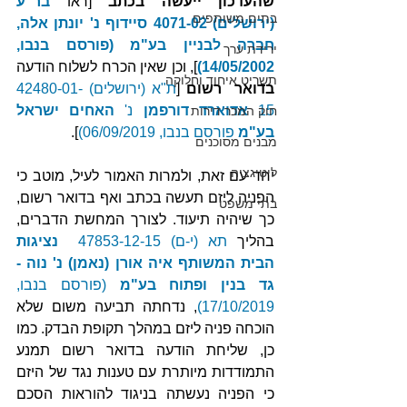
שהעדכון ייעשה בכתב
 [ראו 
בר"ע 
בתים משותפים
(ירושלים) 4071-02 סיידוף נ' יונתן אלה, 
חברה לבניין בע"מ (פורסם בנבו, 
ירידת ערך
14/05/2002)
], וכן שאין הכרח לשלוח הודעה 
תשריט איחוד וחלוקה
בדואר  רשום
 [
ת"א (ירושלים) 42480-01-
15 
אדוארד דורפמן
 נ' 
האחים ישראל 
חוק המכר דירות
בע"מ 
פורסם בנבו, 06/09/2019)
].
מבנים מסוכנים
ליטיגציה
יחד עם זאת, ולמרות האמור לעיל, מוטב כי 
הפניה ליזם תעשה בכתב ואף בדואר רשום, 
בתי משפט
כך שיהיה תיעוד. לצורך המחשת הדברים, 
בהליך 
תא (י-ם) 47853-12-15‏ ‏ 
נציגות 
הבית המשותף איה אורן (נאמן) נ' נוה - 
גד בנין ופתוח בע"מ
 (פורסם בנבו, 
17/10/2019)
, נדחתה תביעה משום שלא 
הוכחה פניה ליזם במהלך תקופת הבדק. כמו 
כן, שליחת הודעה בדואר רשום תמנע 
התמודדות מיותרת עם טענות נגד של היזם 
כי הפניה נעשתה בניגוד להוראות הסכם 