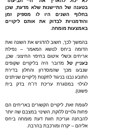
לא יכול להאריך את "חיי תביעתו" 
בטענה של התיישנות שלא מדעת, שכן 
בחלוף השנים היו לו מספיק זמן 
והזדמנויות לבדוק את אותם ליקויים 
באמצעות מומחה
. 
בהמשך לכך, חשוב להדגיש את השונה ואת 
הדומה ביחס לנושא המאמר – נפילת 
אריחים וכשלי איטום בחיפוי החיצוני. שכן, 
בעניין טל
 מדובר היה בליקויים שקופים 
שנבעו מכך שהמסדרון והחלון בדירת 
התובע נבנו בניגוד לתקנות (ליקויים שניתנים 
לגילוי במסגרת עריכת דו"ח בדק בית 
פשוט).  
לעומת זאת, ליקויים הקשורים באריחים הם 
פחות גלויים ללוקח, השינוי במצבם שה יותר 
להבחנה ועריכת חוות דעת מומחה ביחס 
אליהם – יקרה ומורכבת בהרבה.