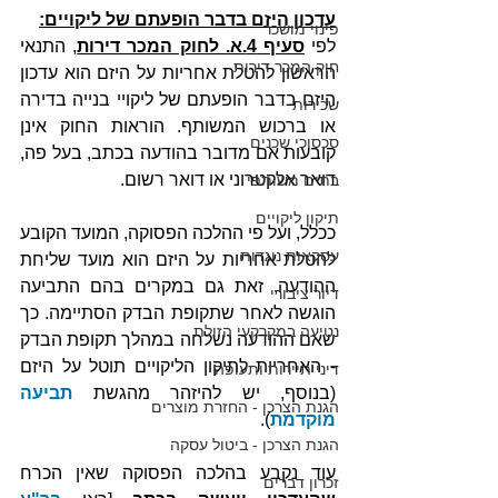
עדכון היזם בדבר הופעתם של ליקויים:
פינוי מושכר
לפי 
סעיף 4.א. לחוק המכר דירות
, התנאי 
חוק המכר דירות
הראשון להטלת אחריות על היזם הוא עדכון 
היזם בדבר הופעתם של ליקויי בנייה בדירה 
שכירות
או ברכוש המשותף. הוראות החוק אינן 
סכסוכי שכנים
קובעות אם מדובר בהודעה בכתב, בעל פה, 
דואר אלקטרוני או דואר רשום.
בתים משותפי
תיקון ליקויים
ככלל, ועל פי ההלכה הפסוקה, המועד הקובע 
עסקאות נוגדות
להטלת אחריות על היזם הוא מועד שליחת 
ההודעה, זאת גם במקרים בהם התביעה 
דיור ציבורי
הוגשה לאחר שתקופת הבדק הסתיימה. כך 
נטיעה במקרקעי הזולת
שאם ההודעה נשלחה במהלך תקופת הבדק 
- האחריות לתיקון הליקויים תוטל על היזם 
דיני תיירות ותעופה
(בנוסף, יש להיזהר מהגשת 
תביעה 
הגנת הצרכן - החזרת מוצרים
מוקדמת
). 
הגנת הצרכן - ביטול עסקה
עוד נקבע בהלכה הפסוקה שאין הכרח 
זכרון דברים