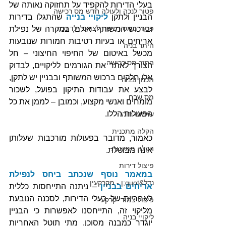
בעלי הדירות להקפיד על תחזוקה נאותה של 
פטור לנכה ולעולה חדש מס רכישה
הבניין ולתקן 
ליקויי בנייה
 שהתגלו בדירות 
פטור ממס רכישה לצורכי ילד נכה
וברכוש המשותף. אולם, במקרה של נפילת 
אריחים או בעיות רטיבות חמורות שנובעות 
היתר בניה
מכשל באיטום של החיפוי החיצוני – חל 
החזר מס רכישה
הצורך לאתר את הגורמים לליקויים, לבדוק 
אלו חלקים ברכוש המשותף ובבניין יש לתקן, 
תכנון ובניה
לבצע את עבודות התיקון בפועל, לשכור 
מס שבח
מומחים ואנשי מקצוע, וכמובן – לממן את כל 
הפעולות הללו.
שימוש חורג
הקלה מתכנית
כאמור, מדובר בפעולות מורכבות שעלותן 
הקלה מתקנות
אינה מבוטלת. 
פיצול דירות
במאמר נוסף שנכתב ביחס לנפילת 
נדל&quot;ן - מקרקעין
אריחים בבניין
 – ניתנה התייחסות כללית 
לאחריות של בעלי הדירות, לסכנה הנובעת 
פיצול צמודי קרקע
מליקוי זה, התייחסנו לאפשרות כי הבניין 
ליקויי בניה
יוגדר כמבנה מסוכן, מתי תוטל האחריות 