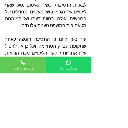
לבעיות הרטיבות וכשלי האיטום נטען שאף 
ליקויים אלו נגרמו בשל מעשים ומחדלים של 
הרוכשים. אולם, בחוות דעתו של המומחה 
מטעם בית המשפט טענות אלו נדחו. 
עוד טען היזם כי התביעה הוגשה לאחר 
שתקופת הבדק הסתיימה, ועל כן אין להטיל 
עליו אחריות לתיקון הליקויים מכח הוראות 
חוק המכר דירות. אולם, גם טענה זו נדחתה 
מהטעם שהפנייה הראשונה ליזם בקשר 
WhatsApp
התקשרו לנייד
לליקויים נעשתה במהלך תקופת הבדק.
מינוי מומחה מוסכם מטעם בית המשפט 
וביצוע פעולות לאיתור ותיקון הליקויים:
לנוכח הפערים שהתגלו בין חוות הדעת 
מטעם בעלי הדירות לבין חוות הדעת שערך 
היזם, בית משפט מינה מומחה מטעמו; 
מומחה אובייקטיבי שתפקידו לבחון את 