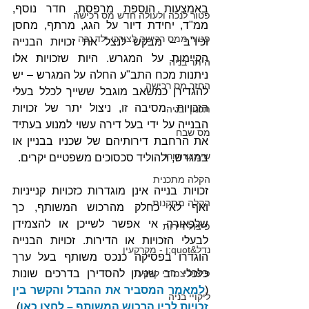
באמצעות הוספת מרפסת, חדר נוסף, 
פטור לנכה ולעולה חדש מס רכישה
ממ"ד, יחידת דיור על הגג, מרתף, מחסן 
פטור ממס רכישה לצורכי ילד נכה
וכיו"ב – מבקש לנצל את זכויות הבנייה 
הקיימות על המגרש. היות שזכויות אלו 
היתר בניה
ניתנות מכח התב"ע החלה על המגרש – יש 
החזר מס רכישה
להגדירן כמשאב מוגבל ששייך לכלל בעלי 
הזכויות. מסיבה זו, ניצול יתר של זכויות 
תכנון ובניה
הבנייה על ידי בעל דירה עשוי למנוע בעתיד 
מס שבח
את הרחבת דירותיהם של שכניו בבניין או 
שימוש חורג
במגרש, ולהוליד סכסוכים משפטיים יקרים.
הקלה מתכנית
זכויות בנייה אינן מוגדרות כזכויות קנייניות 
הקלה מתקנות
ואף לא כחלק מהרכוש המשותף, כך 
שלכאורה אי אפשר לשייכן או להצמידן 
פיצול דירות
לבעלי הזכויות או הדירות. זכויות הבנייה 
נדל&quot;ן - מקרקעין
הוגדרו בפסיקה כנכס משותף בעל ערך 
פיצול צמודי קרקע
כלכלי רב שניתן להסדירן בדרכים שונות 
(
למאמר המסביר את ההבדל והקשר בין 
ליקויי בניה
זכויות לבין הרכוש המשותף – לחצו כאן
). 