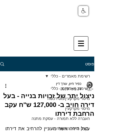
פוסט
רשימת מאמרים - כללי
כפיר חיון, עורך דין
רשימת מאמרים - כללי
24 בינו׳ 2020
ניצול יתר של זכויות בנייה - בעל
מיסוי מקרקעין/מס רכשה
דירה חויב ב- 127,000 ש"ח עקב
מיסוי מקרקעין
הרחבת דירתו
העברה ללא תמורה - עסקת מתנה
עקרון התא המשפחתי
בעל דירה אשר מעוניין להרחיב את דירתו 