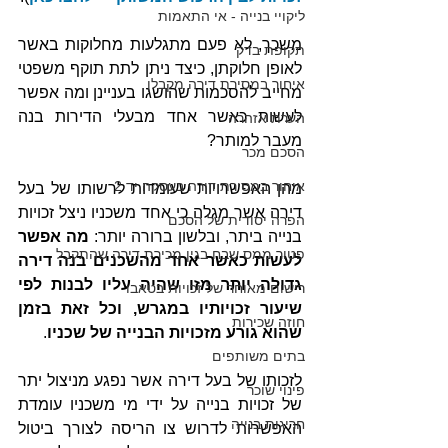
ליקויי בנייה - אי התאמות
משכך, לא פעם מתגלעות מחלוקות באשר 
תקופת בדק
לאופן חלוקתן, כיצד ניתן לתת תוקף משפטי 
איחור במסירת דירה מקבלן
מחייב להסכמות שהושגו בעניינן ומה אפשר 
לעשות כאשר אחד מבעלי הדירות בנה 
הערת אזהרה
מעבר למותר?
הסכם מכר
איחור במסירת דירה בעסקה יד 2
מהן האפשרויות שעומדות לרשותו של בעל 
דירה אשר מגלה כי אחד משכניו ניצל זכויות 
הפרה יסודית של הסכם
בנייה ביתר, ובלשון ברורה יותר: 
מה אפשר 
פטור ממס שבח בגין מכירת דירה שהתקבל
לעשות כאשר אחד מהשכנים בנה דירה 
גדולה יותר מזו שהיה עליו לבנות לפי 
רישום מאוחר של זכויות בטאבו
שיעור זכויותיו במגרש, וכל זאת בזמן 
חוזה שכירות
שהוא גורע מזכויות הבנייה של שכניו
. 
בתים משותפים
לזכותו של בעל דירה אשר נפגע מניצול יתר 
פינוי שוכר
של זכויות בנייה על ידי מי משכניו עומדת 
חריגות בנייה
האפשרות לדרוש צו הריסה לצורך ביטול 