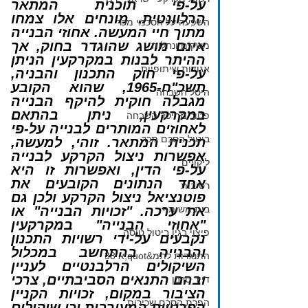
על-פי תוכנית המתאר 
הרלוונטית. מונחים אלו צמחו 
השפעה על הסכמי מכר
מתוך חיי המעשה. אחוזי הבנייה 
אינם מושג שהוגדר בחוק, אך 
משקים ונחלות
ההיתר לבנות במקרקעין הניתן 
אגודות שיתופיות
על-פי חוק התכנון והבניה, 
תשכ"ח-1965, שהוא הקובע 
היטל השבחה
מגבלה חוקית להיקף הבנייה 
במקרקעין, ניתן בהתאם 
פטור מהיטל השבחה
לאחוזים המותרים לבנייה על-פי 
ביטול הסכם מכר
תכנית המתאר. זוהי, למעשה, 
אפשרות ניצול הקרקע לבנייה 
ליקויים
על-פי הדין, ואפשרות זו היא 
אחד הנתונים הקובעים את 
רטיבות
פוטנציאל ניצול הקרקע ולכן גם 
בית משותף
את ערכה. "זכויות הבנייה" או 
"אחוזי הבנייה" במקרקעין 
פיצוי בגין ביטול טיסה
נקבעים על-ידי רשויות התכנון 
והבנייה בהתחשב במכלול 
התנגדות לתמ&quot;א 38
השיקולים הרלבנטיים לעניין 
ובהם התנאים הסביבתיים, צרכי 
דייר סרבן
הציבור במקום, זכויות הקניין 
הפרת הסכם שכירות
הפרטיות המעורבות וכן שיקולים 