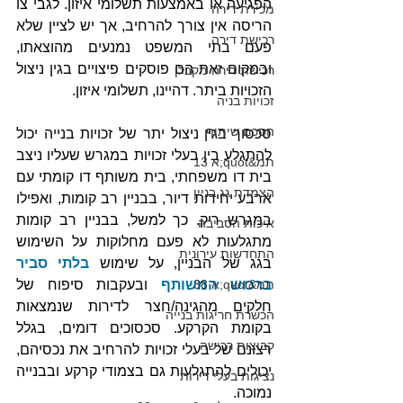
הפגיעה או באמצעות תשלומי איזון. לגבי צו 
מכירת דירה
הריסה אין צורך להרחיב, אך יש לציין שלא 
רכישת דירה
פעם בתי המשפט נמנעים מהוצאתו, 
ובמקום זאת הם פוסקים פיצויים בגין ניצול 
רכישת דירה מקבלן
הזכויות ביתר. דהיינו, תשלומי איזון.
זכויות בניה
הסכם שיתוף
סכסוך בגין ניצול יתר של זכויות בנייה יכול 
להתגלע בין בעלי זכויות במגרש שעליו ניצב 
תמ&quot;א 13
בית דו משפחתי, בית משותף דו קומתי עם 
הצמדת גג בניין
ארבע יחידות דיור, בבניין רב קומות, ואפילו 
במגרש ריק. כך למשל, בבניין רב קומות 
איכות הסביבה
מתגלעות לא פעם מחלוקות על השימוש 
התחדשות עירונית
בגג של הבניין, על שימוש 
בלתי סביר 
תמ&quot;א 38
ברכוש המשותף
 ובעקבות סיפוח של 
חלקים מהגינה/חצר לדירות שנמצאות 
הכשרת חריגות בנייה
בקומת הקרקע. סכסוכים דומים, בגלל 
קבוצות רכישה
רצונם של בעלי זכויות להרחיב את נכסיהם, 
יכולים להתגלעות גם בצמודי קרקע ובבנייה 
נציגות בעלי דירות
נמוכה.