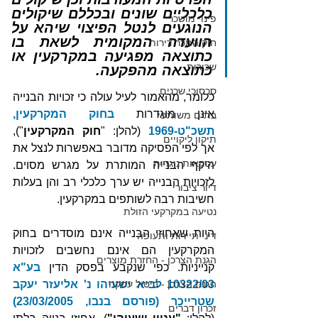
כלכליים שונים ובכללם שיקולים 
פינוי מושכר
הנוגעים לנטל הפיצוי שיהא על 
הוועדה המקומית לשאת בו 
חוק המכר דירות
כתוצאה מפגיעה במקרקעין או 
שכירות
כתוצאה מהפקעה.
סכסוכי שכנים
כלומר, מהאמור לעיל עולה כי זכויות הבנייה 
אינן מוגדרות 
בחוק המקרקעין, 
בתים משותפי
תשכ"ט-1969
 (להלן: "
חוק המקרקעין
"), 
תיקון ליקויים
אך לפי הפסיקה מדובר באפשרות לנצל את 
עסקאות נוגדות
היקף הבנייה המותרת על מגרש מסוים. 
לזכויות הבנייה יש ערך כלכלי רב והן בעלות 
דיור ציבורי
חשיבות רבה לשותפים במקרקעין.
נטיעה במקרקעי הזולת
היות שאחוזי הבנייה אינם מוסדרים בחוק 
דיני תיירות ותעופה
המקרקעין הם אינם נחשבים לזכויות 
הגנת הצרכן - החזרת מוצרים
קנייניות. כפי שנקבע בפסק הדין 
בע"א 
10322/03 
הגנת הצרכן - ביטול עסקה
לביא ישעיהו נ' אליעזר יעקב 
שטרייכר (פורסם בנבו, 23/03/2005)
זכרון דברים