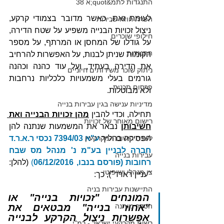
התנגדות לתמ&quot;א 38
לעומת זאת, כאשר מדובר בצמודי קרקע, 
הפרת חוזה שכירות
ניצול זכויות הבנייה משפיע על שטח הדירה, 
חילופי שוכרים
על גודלו של המחסן או המרתף, על מספר 
התנגדות
הקומות שניתן לבנות, על האפשרות להרחיב 
את הדירה בעתיד, ועל עוד כהנה וכהנה 
ניתוק שוכר משירותים חיוניים
גורמים בעלי משמעויות כלכליות נרחבות 
פרסום תכנית
ולא מבוטלות.
מדיניות ענישה בגין עבירות בנייה
תחילה, וכדי להבין 
מהן זכויות הבנייה ואת 
רישום מאוחר של זכויות
חשיבותן
 נבאר את המשמעות שנתנה להן 
הפסיקה בהליך 
לשכת רישום המקרקעין
ע"א 7394/03 נכסי ר.א.ר.ד 
חברה לבניין בע"מ נ' מנהל מס שבח 
עבירות בנייה
רחובות (פורסם בנבו, 06/12/2016
)
 (להלן: 
צו מנהלי ושיפוטי
"עניין רארד"), כך:
התיישנות עבירות בניה
המונחים "זכויות בנייה" או 
הסדר מותנה
"אחוזי בנייה" מבטאים את 
אפשרות ניצול הקרקע לבנייה 
רשות מקרקעי ישראל - רמ"י