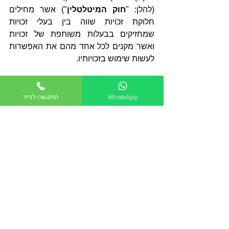
(להלן: "
חוק המיטלטלין
") אשר מחילים 
חלוקת זכויות שווה בין בעלי זכויות 
שמחזיקים בבעלות משותפת של זכויות 
ואשר מקנים לכל אחד מהם את האפשרות 
לעשות שימוש בזכויותיו.  
לפיכך, התקבלה המסקנה כי ניצול מוגבר 
של זכויות הבנייה מונע מהשותף השני (השכן 
WhatsApp
התקשרו לנייד
שנפגע) לנצל את חלקו היחסי, כך שאין 
מחלוקת כי נוצרת פגיעה שיש לפצות בגינה. 
להלן הציטוט הרלוונטי מפסק הדין:
אלא שכאשר אחד השותפים 
עושה שימוש בפועל בזכויות 
הבנייה המשותפות במקרקעין 
ובונה בית במקרקעין, הוא עושה 
שימוש בלעדי בזכויות 
המשותפות, ובהכרח מונע 
ממשנהו לעשות שימוש באותן 
זכויות, וזאת באופן 'בלתי סביר' 