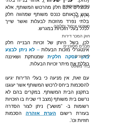
(להלן: 
"עניין ישעיהו"
), אחוזי בנייה בלתי 
בתים משותפים
מנוצלים אינם חלק מהרכוש המשותף, אלא 
שיש לראותם כנכס משותף שמהווה חלק 
ירידת ערך
בלתי נפרד מהזכות לבעלות ואשר שייך 
תשריט איחוד וחלוקה
לכלל בעלי הזכויות במגרש. 
חוק המכר דירות
לכן, בשל היותן של זכויות הבנייה חלק 
מבנים מסוכנים
אינטגרלי מזכות הבעלות 
– 
לא ניתן לבצע 
ליטיגציה
בהן עסקה חלקית
שמנותקת ושאיננה 
כוללת את מיתר זכויות הבעלות.
בתי משפט
עם זאת, אין מניעה כי בעלי הדירות יגיעו 
להסכמות ביחס לרכוש המשותף אשר יעוגנו 
בתקנון הבית המשותף. במקרים בהם לא 
נרשם בית משותף (מצב די שכיח בו הזכויות 
רשומות ב- "מושע") ניתן לצור הסדרה 
בעזרת רישום 
הערת אזהרה
 הסכמות 
חוזיות וכו'. 