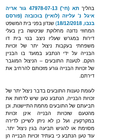
בהליך 
תא (חי') 47978-07-13 גור אריה 
איגל נ' עליזה (לואיז) בוכובזה (פורסם 
בנבו, 18/12/2018
)
 שנדון בפני בית המשפט 
המחוזי נדונה מחלוקת שניטשה בין בעלי 
דירות במגרש שעליו ניצב בנוי בית דו 
משפחתי בעקבות ניצול יתר של זכויות 
הבנייה על ידי הנתבע במועד בו הבניין 
הוקם. לטענת התובעים – הניצול המוגבר 
של זכויות הבנייה גורע מזכותם להרחיב את 
דירתם. 
לעומת טענות התובעים בדבר ניצול יתר של 
זכויות הבנייה, הנתבע טען שיש לדחות את 
תביעתם של התובעים מחמת התיישנות, וכן 
מהטעם שזכויות הבנייה אינן זכויות 
במקרקעין, ועל כן לא ניתן לשייכן לדירה 
מסוימת או להגיש תביעה בגין ניצול יתר. 
עוד טען הנתבע כי בעתיד זכויות הבנייה הן 