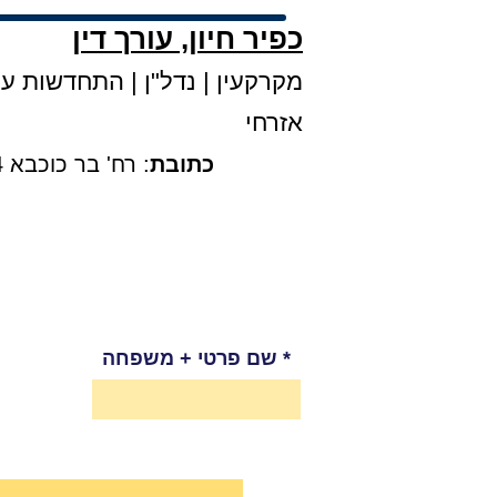
כפיר חיון, עורך דין
מקרקעין
|
נדל"ן
|
התחדשות עירו
אזרחי
כתובת
: רח' בר כוכבא 4, קומה 3, בני ברק |
שם פרטי + משפחה