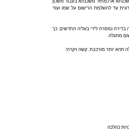
בעל דירה שהרישום לגביה לא הושלם על שמו אינו יכול למכרה לצד ג', אינו יכול לטול משכנתא או למחזר משכנתא בעבור משכון 
דירתו, חשוף לעסקאות נוגדות, עלול לעכב את קידומו של פרויקט מסוג התחדשות עירונית עד להשלמת הרישום על שמו ועוד 
במרבית המקרים, אי השלמת הרישום תתגלה זמן רב לאחר שהעסקה הסתיימה והחזקה בדירה נמסרה לידי בעליה החדשים, כך 
ום מתגלה.
ה תהא יותר מורכבת, קשה ויקרה!
יות כהלכה