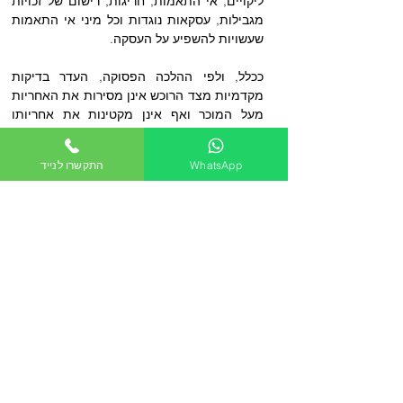
ליקויים, אי התאמות, חריגות, רישום של זכויות 
מגבילות, עסקאות נוגדות וכל מיני אי התאמות 
שעשויות להשפיע על העסקה.
ככלל, ולפי ההלכה הפסוקה, העדר בדיקות 
מקדמיות מצד הרוכש אינן מסירות את האחריות 
מעל המוכר ואף אינן מקטינות את אחריותו 
בתואנות הנוגעות לאשם תורם. אולם, יש בכוחן 
להימנע מרכישת דירה פגומה, ברכישת דירה 
WhatsApp
התקשרו לנייד
שמאפיינה שונים מאלו שביקש, למנוע עוגמת 
נפש ועוד. 
אם כך, יוצא אפוא, כי כל אחד מהצדדים 
לעסקה, המוכר והרוכש, נדרשים לבצע בדיקות 
מקדימות ביחס למצבה, הקנייני, המשפטי, 
התכנוני, הרישומי והפיסי של הדירה – ולמרות 
זאת, במקרים רבים מתגלה שאף אחד 
מהצדדים לעסקה (ואף לא עורכי הדין מטעמם) 
ביצעו את הבדיקות הנדרשות. 