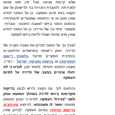
שלא קיימת מניעה מכל מין וסוג שהוא 
למכירתה, להעברת הזכויות בה ולרישומן על שם 
הקונה בעת סיום העסקה. כן על המוכר לוודא 
שאין פגם או אי התאמה שמנוגדים להצהרותיו 
בהסכם המכר ביחס למצבה התכנוני, עובדתי, 
משפטי, פיסי וכו' של הדירה. כן על המוכר לוודא 
שאין פרט מהותי שעליו לדעת ביחס לעסקה. 
לצורך כך, על המוכר לבדוק את מצבה הקנייני של 
הדירה, אופן רישומה במרשמים הרלוונטיים 
(במרבית המקרים מדובר 
בלשכת רישום 
המקרקעין
 או 
ברשות מקרקעי ישראל
 – רמ"י), 
מצבה התכנוני והפיסי, ולאחר מכן: 
לוודא כי לא 
יחולו שינויים במצב של הדירה על לסיום 
העסקה
.
בהתאם לכך, גם הקונה נדרש לבצע 
בדיקות 
מקדימות ביחס לדירה במהלך המושא ומתן 
ולפני "סגירת" העסקה
, לוודא כי הבנק המממן 
מטעמו 
יאשר לו משכנתא
, להימנע 
מעיכובים 
ברישום זכויותיו
בסיום העסקה, לבדוק שאין 