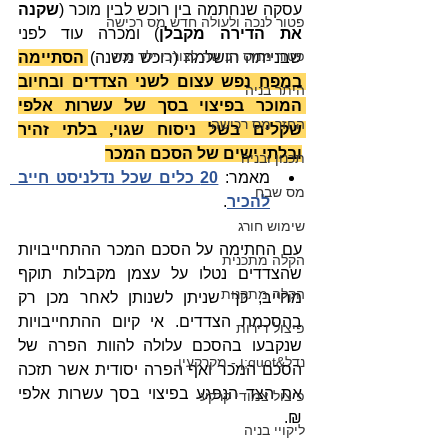
עסקה שנחתמה בין רוכש לבין מוכר (
שקנה 
פטור לנכה ולעולה חדש מס רכישה
את הדירה מקבלן
) ומכרה עוד לפני 
פטור ממס רכישה לצורכי ילד נכה
שבנייתה הושלמה (רוכש משנה) 
הסתיימה 
במפח נפש עצום לשני הצדדים ובחיוב 
היתר בניה
המוכר בפיצוי בסך של עשרות אלפי 
החזר מס רכישה
שקלים בשל ניסוח שגוי, בלתי זהיר 
ובלתי ישים של הסכם המכר
תכנון ובניה
מאמר:
20 כלים שכל נדלניסט חייב  
מס שבח
להכיר
.
שימוש חורג
עם החתימה על הסכם המכר ההתחייבויות 
הקלה מתכנית
שהצדדים נטלו על עצמן מקבלות תוקף 
הקלה מתקנות
מחייב, כך שניתן לשנותן לאחר מכן רק 
בהסכמת הצדדים. אי קיום ההתחייבויות 
פיצול דירות
שנקבעו בהסכם עלולה להוות הפרה של  
נדל&quot;ן - מקרקעין
הסכם המכר ואף הפרה יסודית אשר תזכה 
את הצד הנפגע בפיצוי בסך עשרות אלפי 
פיצול צמודי קרקע
₪. 
ליקויי בניה