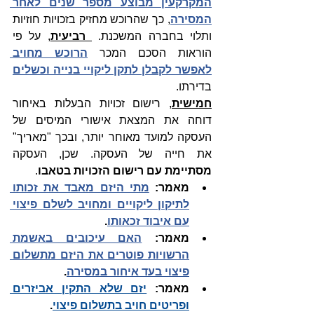
המקרקעין מבוצע מספר שנים לאחר 
המסירה
, כך שהרוכש מחזיק בזכויות חוזיות 
ותלוי בחברה המשכנת. 
 רביעית
, על פי 
הוראות הסכם המכר 
הרוכש מחויב 
לאפשר לקבלן לתקן ליקויי בנייה וכשלים
בדירתו. 
חמישית
, רישום זכויות הבעלות באיחור 
דוחה את המצאת אישורי המיסים של 
העסקה למועד מאוחר יותר, ובכך "מאריך" 
את חייה של העסקה. שכן, העסק
ה 
מסתיימת עם רישום הזכויות בטאבו
.
מאמר: 
מתי היזם מאבד את זכותו 
לתיקון ליקויים ומחויב לשלם פיצוי 
עם איבוד זכאותו
.
מאמר: 
האם עיכובים באשמת 
הרשויות פוטרים את היזם מתשלום 
פיצוי בעד איחור במסירה
.
מאמר: 
יזם שלא התקין אביזרים 
ופריטים חויב בתשלום פיצוי
.