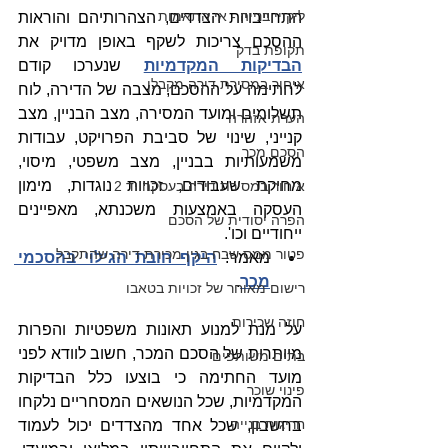
ליקויי בנייה - אי התאמות
התחייבויות הצדדים, הצהרותיהם והוראות 
ההסכם צריכות לשקף באופן מדויק את 
תקופת בדק
הבדיקות המקדמיות
שנערכו קודם 
איחור במסירת דירה מקבלן
לחתימה על ההסכם, מצבה של הדירה, לוח 
תשלומים ומועד המסירה, מצב הבניין, מצב 
הערת אזהרה
קנייני, שינוי של סביבת הפרויקט, עבודות 
הסכם מכר
משמעותיות בבניין, מצב משפטי, מיסוי, 
מחיקת שעבודים, זכויות נוגדות, מימון 
איחור במסירת דירה בעסקה יד 2
העסקה באמצעות משכנתא, מאפיינים 
הפרה יסודית של הסכם
ייחודיים וכו'.
פטור ממס שבח בגין מכירת דירה שהתקבל
מאמר: 
היקף חובת הגילוי בהסכמי 
מכר
.
רישום מאוחר של זכויות בטאבו
חוזה שכירות
על מנת למנוע תאונות משפטיות והפרות 
מיותרות של הסכם המכר, חשוב לוודא לפני 
בתים משותפים
מועד החתימה כי בוצעו כלל הבדיקות 
פינוי שוכר
המקדמיות, שכל הנושאים המסחריים נלקחו 
חריגות בנייה
בחשבון, שכל אחד מהצדדים יכול לעמוד 