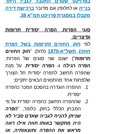
בפרויקט שטרם התקבל לגביו היתר 
בנייה
 או לחלופין אם מדובר 
ברכישת דירה 
מקבלן במסגרת פרויקט תמ"א 38
.
סוגי הפרות, הפרה יסודית תרופות 
ופיצויים: 
לפי 
חוק החוזים (תרופות בשל הפרת 
חוזה), תשל"א-1970
 (להלן: "
חוק החוזים 
תרופות
") ישנם שני סוגים של הפרות: 
הפרה רגילה ו- הפרה יסודית
. על מנת 
שהפרה תחשב להפרה יסודית חל הצורך 
שלפחות אחד מהתנאים הבאים יתקיים:
ההפרה הוגדרה בהסכם המכר כהפרה 
יסודית.
שההפרה תחשב כהפרה יסודית על פי 
המבחן הכללי בחוק. כלומר, "
הפרה 
שניתן להניח לגביה שאדם סביר לא 
היה מתקשר באותו חוזה אילו ראה 
מראש את ההפרה ותוצאותיה, או 