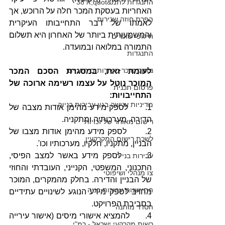
התנגדות לתמ&quot;א 38
האחריות בעסקת המכר חלה על הרוכש, אך 
הפרת חוזה שכירות
לאמתו של דבר התחייבותו העיקרית 
והמשמעותית ביותר של האחרון היא תשלום 
חילופי שוכרים
התמורה במלואה ובמועדה.
התנגדות
ניתוק שוכר משירותים חיוניים
לעומת זאת, במסגרת הסכם המכר 
המוכר נוטל על עצמו רשימה ארוכה של 
פרסום תכנית
התחייבויות:
מדיניות ענישה בגין עבירות בנייה
1.      לספק מידע מהימן אודות מצבה של 
הדירה, מערכותיה ומתקניה.
רישום מאוחר של זכויות
2.      לספק מידע מהימן אודות מצבו של 
לשכת רישום המקרקעין
הבניין, מתקניו, חלקיו, מערכותיו וכו'.
3.      לספק מידע באשר למצב הפיסי, 
עבירות בנייה
התכנוני, המשפטי, הקנייני, העובדתי והחוזי 
צו מנהלי ושיפוטי
של הבניין והדירה. בחלק מהמקרים, המוכר 
התיישנות עבירות בניה
מחויב לספק מידע הנוגע לשינויים עתידיים 
בסביבת הפרויקט.
הסדר מותנה
4.      להמציא אישורי מיסים (אישור עירייה 
רשות מקרקעי ישראל - רמ"י