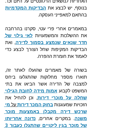
האחריות לנושאים הרלוונטיים על היזם וכו'. 
בנוסף, יש לבצע את 
הבדיקות המקדמיות
בהתאם למאפייני העסקה.
במאמרים אחרי פרי עטי, סקרנו בהרחבה 
את ההשלכות והמשמעויות 
לאי גילוי של 
חדר שנאים שנמצע בסמוך לדירה
, ואת 
הבדיקות המקיפות שחל הצורך לבצע כדי 
לאמוד את חומרת ההפרה.
בשורה של מאמרים שהועלו לאתר זה, 
תוארו מספר מחלוקות שהתגלעו ביחס 
למצבה של הדירה אשר הביאו את בתי 
המשפט לקבוע 
אמות מידה לחובת הגילוי 
שחלה על מוכרי דירות
, וכן להחיל את 
הזכויות שמעוגנות 
בחוק המכר דירות
 על 
מי 
שרכש דירה מקבלן באמצעות מוכר 
משנה
. במקרים אחרים, 
נדונה אחריותו 
של מוכר בגין ליקויים שהתגלו כעבור 3 