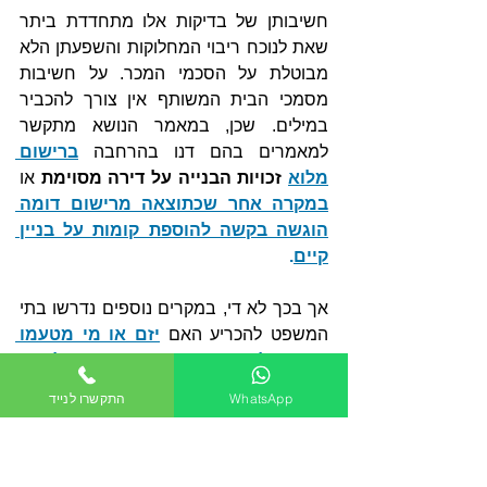
חשיבותן של בדיקות אלו מתחדדת ביתר 
שאת לנוכח ריבוי המחלוקות והשפעתן הלא 
מבוטלת על הסכמי המכר. על חשיבות 
מסמכי הבית המשותף אין צורך להכביר 
במילים. שכן, במאמר הנושא מתקשר 
למאמרים בהם דנו בהרחבה 
ברישום 
מלוא
 זכויות הבנייה על דירה מסוימת
 או 
במקרה אחר שכתוצאה מרישום דומה 
הוגשה בקשה להוספת קומות על בניין 
קיים
.
אך בכך לא די, במקרים נוספים נדרשו בתי 
המשפט להכריע האם 
יזם או מי מטעמו 
רשאים לשנות את הוראות התקנון לאחר 
שהליך הרישום הושלם
, וכל זאת כדי 
WhatsApp
התקשרו לנייד
לאפשר לבעלי מסעדות מהקומה הראשונה 
בבניין להעביר ארובה בפיר המעלית. 