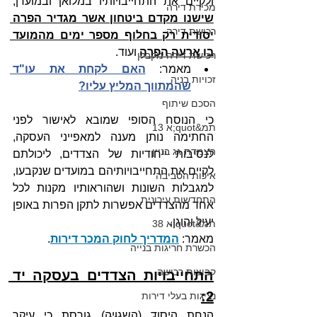
ולקיים את התחייבויותיו במלואן ובמועדן, 
מכירת דירה
שישנו מקדם ביטחון אשר מגדיר הפרה 
רכישת דירה
יסודית רק בחלוף מספר ימים מהמועד 
בו ארעה הפרה
 ועוד.
רכישת דירה מקבלן
מאמר: 
האם לקחת את עו"ד 
זכויות בניה
שהמתווך המליץ עליו
?
הסכם שיתוף
כי הנוסח הסופי שמובא לאישור לפני 
תמ&quot;א 13
החתימה נותן מענה למאפייני העסקה, 
הצמדת גג בניין
לנסיבות ייחודיות של הצדדים, ליכולתם 
לקיים את התחייבויותיהם במועדים שנקבעו, 
איכות הסביבה
למגבלות השונות ושהוראותיו מקנות לכל 
התחדשות עירונית
אחד מהצדדים אפשרות לתקן הפרות באופן 
יעיל והוגן.
תמ&quot;א 38
מאמר: 
המדריך לחוק המכר דירות
.
הכשרת חריגות בנייה
קבוצות רכישה
התחייבויות הצדדים בעסקה יד 
2:
נציגות בעלי דירות
הנחת היסוד (השגויה) גורסת כי עיקר 