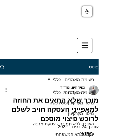
פוסט
רשימת מאמרים - כללי
כפיר חיון, עורך דין
רשימת מאמרים - כללי
2 באוק׳ 2017
מוכר שלא התאים את החוזה
מיסוי מקרקעין/מס רכשה
למאפייני העסקה חויב לשלם
מיסוי מקרקעין
לרוכש פיצוי מוסכם
העברה ללא תמורה - עסקת מתנה
עודכן:
24 בפבר׳ 2022
מבוא:
עקרון התא המשפחתי