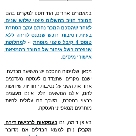
במאמרים אחרים, התייחסנו למקרים בהם 
המוכר חויב בתשלום פיצוי שלוש שנים 
לאחר שהסכם המכר נחתם עקב הסתרת 
בעיות רטיבות
, 
רוכש שנכנס לדירה ללא 
טופס 4 קיבל פיצוי מופחת
 ו- 
ל
מחלוקת 
שנוצרה בשל איחור של המוכר בהמצאת 
אישורי מיסים
.
מכאן, שלניסוח ההסכם יש השפעה מכרעת. 
ישנם מקרים שהצדדים לעסקה מעדכנים 
אחד את השני על נסיבות ייחודיות שידועות 
להם, אולם הנושאים הללו אינם מעוגנים 
כראוי בהסכם, ומשכך הם עלולים להיות 
מוחרגים ממאפייני העסקה.
באופן דומה, גם 
בעסקאות לרכישת דירה 
מקבלן
 ניתן למצוא הבדלים אם מדובר 