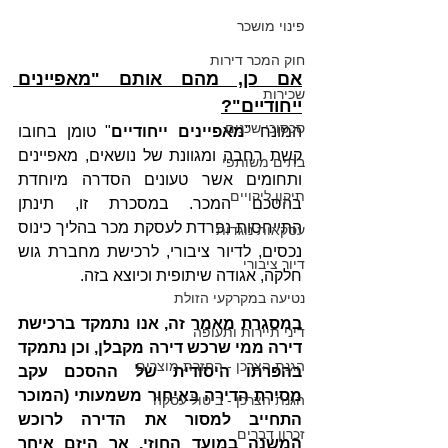
פינוי מושכר
חוק המכר דירות
אם כן, מהם אותם "מאפיינים 
שכירות
ייחודיים"?
סכסוכי שכנים
המונח "
מאפיינים ייחודיים
" טומן בחובו 
קשת רחבה ומגוונת של נושאים, מאפיינים 
בתים משותפי
ותחומים אשר טעונים הסדרה מיוחדת 
תיקון ליקויים
בהסכם המכר. במסכרת זו, תינתן 
התייחסות נפרדת לעסקת מכר בהליך כינוס 
עסקאות נוגדות
נכסים, לדיור ציבורי, לרכישת מחברת גוש 
דיור ציבורי
חלקה, אגודה שיתופית וכיוצא בזה.
נטיעה במקרקעי הזולת
במסגרת מאמר זה, אנו נתמקד ברכישת 
דיני תיירות ותעופה
דירה ממי שרכש דירה מקבלן, וכן נתמקד 
הגנת הצרכן - החזרת מוצרים
בהפרתו היסודית של ההסכם עקב 
מסירת הדירה באיחור משמעותי (המוכר 
הגנת הצרכן - ביטול עסקה
התחייב למסור את הדירה לרוכש 
זכרון דברים
המשנה במועד החוזי, אך היזם איחר 