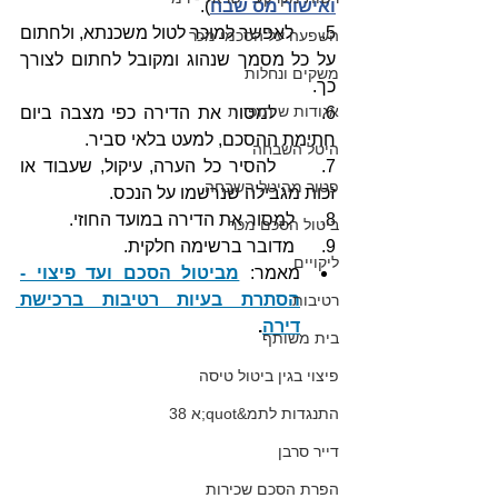
ואישור מס שבח
).
5.      לאפשר למוכר לטול משכנתא, ולחתום 
השפעה על הסכמי מכר
על כל מסמך שנהוג ומקובל לחתום לצורך 
משקים ונחלות
כך. 
אגודות שיתופיות
6.      למסור את הדירה כפי מצבה ביום 
חתימת ההסכם, למעט בלאי סביר. 
היטל השבחה
7.      להסיר כל הערה, עיקול, שעבוד או 
פטור מהיטל השבחה
זכות מגבילה שנרשמו על הנכס.
8.      למסור את הדירה במועד החוזי.
ביטול הסכם מכר
9.      מדובר ברשימה חלקית.
ליקויים
מאמר: 
מביטול הסכם ועד פיצוי -
הסתרת בעיות רטיבות ברכישת 
רטיבות
דירה
.
בית משותף
פיצוי בגין ביטול טיסה
התנגדות לתמ&quot;א 38
דייר סרבן
הפרת הסכם שכירות