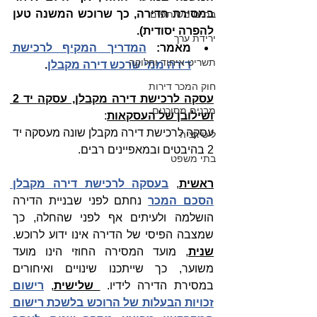
במסירת הדירה, כך שרוכש המשנה טען 
בתים משותפים
להפרה יסודית).
ירידת ערך
מאמר: 
המדריך המקיף לרכישת 
תשריט איחוד וחלוקה
דירה ממי שרכש דירה מקבלן
.
חוק המכר דירות
עסקה לרכישת דירה מקבלן, עסקה יד 2 
מבנים מסוכנים
ושילובן של העסקאות
:
עסקה לרכישת דירה מקבלן שונה מעסקה יד 
ליטיגציה
2 בהיבטים ובמאפיינים רבים.
בתי משפט
ראשית
, 
בעסקה לרכישת דירה מקבלן 
הסכם המכר
נחתם לפני שבניית הדירה 
הושלמה ולעיתים אף לפני שהחלה, כך 
שמצבה הפיסי של הדירה אינו ידוע לרוכש. 
שנית
, מועד המסירה החוזי הינו מועד 
משוער, כך שייתכנו 
שינויים ואיחורים 
במסירת הדירה לידיו
. 
 שלישית
, 
רישום 
זכויות הבעלות של הרוכש בלשכת רישום 