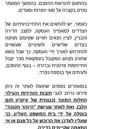
בהתאם להוראות ההסכם. בהמשך המאמר 
נפרט בקצרה על סוגי הפרות וסעדים.
כאמור, יש להתאים את התחייבויותיהם של 
הצדדים למאפייני העסקה, למצב הדירה 
והבניין, לציין תנאים חוזיים שקיומם מותנה 
בצדים שלישיים ולשינויים שעשויים 
להתרחש לאורך חיי העסקה. כך שכל נושא 
שחורג מנהוג המקובל בעסקאות מכר יקבל 
התייחסות פרטנית וברורה – בגוף ההסכם, 
ולעיתים אף בנספח נפרד. 
במאמרים נוספים שהועלו לאתר זה ניתן 
פירוט נרחב לגבי 
חובות הזהירות והגילוי 
החלות המוכר (כנגזרת של עיקרון תום 
הלב), זאת לאחר שגישת "היזהר הקונה" 
בוטלה על ידי בית המשפט העליון, כך 
שעליו לעדכן את הרוכש על כל פגם או אי 
התאמה שקיימים בדירה.