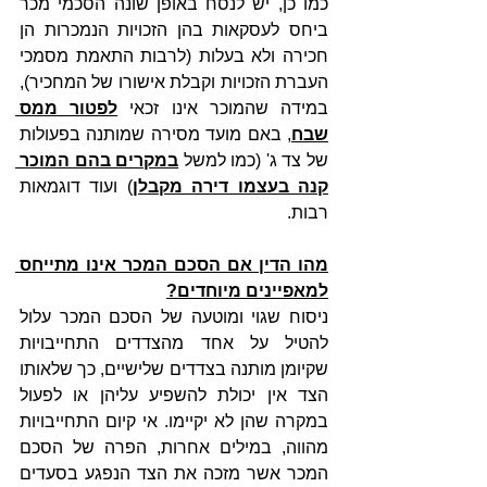
כמו כן, יש לנסח באופן שונה הסכמי מכר 
ביחס לעסקאות בהן הזכויות הנמכרות הן 
חכירה ולא בעלות (לרבות התאמת מסמכי 
העברת הזכויות וקבלת אישורו של המחכיר), 
במידה שהמוכר אינו זכאי 
לפטור ממס 
שבח
, באם מועד מסירה שמותנה בפעולות 
של צד ג' (כמו למשל 
במקרים בהם המוכר 
קנה בעצמו דירה מקבלן
) ועוד דוגמאות 
רבות.
מהו הדין אם הסכם המכר אינו מתייחס 
למאפיינים מיוחדים?
ניסוח שגוי ומוטעה של הסכם המכר עלול 
להטיל על אחד מהצדדים התחייבויות 
שקיומן מותנה בצדדים שלישיים, כך שלאותו 
הצד אין יכולת להשפיע עליהן או לפעול 
במקרה שהן לא יקיימו. אי קיום התחייבויות 
מהווה, במילים אחרות, הפרה של הסכם 
המכר אשר מזכה את הצד הנפגע בסעדים 