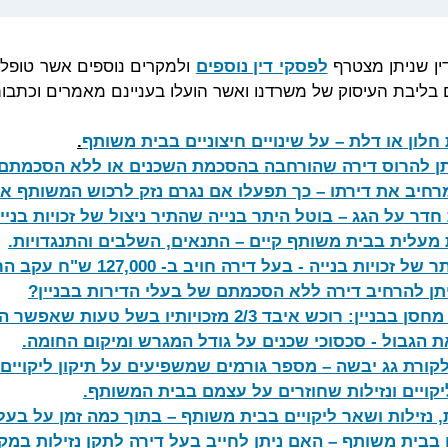
ין שניתן מצטרף
לפסקי דין נוספים
ולמקרים נוספים אשר טופלו 
בליבת העיסוק של משרדנו ואשר הועלו בעניינם מאמרים וכתבות
לון או דלת – על שינויים חיצוניים בבית משותף
.
תן להרוס דירה שהורחבה בהסכמת השכנים או ללא הסכמתם
רחיב את דירתו – כך תפעלו אם נגרם נזק לרכוש המשותף או
דר על הגג – בוטל היתר בנייה שהתיר ניצול של זכויות בניי
מעלית בבית משותף קיים – התנאים, השלבים והתנגדויות
.
ל זכויות בנייה - בעל דירה חויב ב- 127,000 ש"ח עקב הרחבת דירתו
תן להרחיב דירה ללא הסכמתם של בעלי הדירות בבניין?
ן: רוכש איבד 2/3 מזכויותיו בשל טעות שאפשר היה להימנע ממנה
ת הגבול - סכסוכי שכנים על גודל המגרש ומיקום החומה
.
קורת גג יבשה – מספר גורמים שמשפיעים על תיקון ליקויים ו
ליקויים ונזילות שחוזרים על עצמם בבית המשותף
.
, נזילות ושאר ליקויים בבית משותף – בתוך כמה זמן על בע
ם בבית משותף – האם ניתן לחייב בעל דירה לתקן נזילות במק