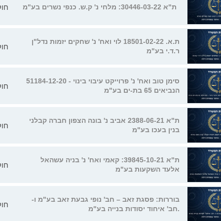
חוק
ת"א 30446-03-22: מלחי נ' ק.ש. כנפי נשרים בע"מ
ת.א. 18501-02-22 לוי ואח' נ' שחקים יזמות נדל"ן
חוק
ר.ד.י בע"מ
51184-12-20 סימן טוב ואח' נ' פרוייקט עיבוי בינוי -
חוק
הנביאים 65 בת-ים בע"מ
ת"א 2388-06-21 אביב נ' בונה הצפון חברה קבלני
חוק
בנין בעכו בע"מ
ת"א 39845-10-21: קאמי ואח' נ' בניה עשהאל
חוק
אלעד השקעות בע"מ
בוררות: פסגת זאב – חב' נופי גבעת זאב בע"מ ו-
חוק
חב' איחוד יסודות בנייה בע"מ.