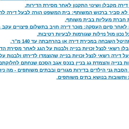
דירה מקבלן ושינוי התקנון לאחר מסירת הדירות
.
לא סביר ברכוש המשותף: בית המשפט הורה לבעל דירה להס
חברת מעליות בבית משותף
.
 נכון מול נזילות שגורמות לבעיות רטיבות
.
יטל השבחה במכירת דירה או בהרחבתה עד 140 מ"ר
.
לן רשאי לנצל זכויות בנייה ולבנות על הגג לאחר מסירת הד
ל דירה רשאי לנצל זכויות בנייה שהוצמדו לדירתו ולבנות ע
יות בנייה והצמדת גג בניין בנכס אגב הסכם שנחתם לחלוקתם
הסבת גני הילדים בדירות מגורים ובבתים משותפים - מה נית
ותשובות בנושא בתים משותפים
.