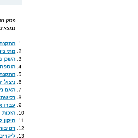
פסק הד
נמצאים 
התקנת ח
מתי ני
השכן מ
הוספת ח
התקנת 
ניצול יתר ש
האם ני
רכישת מחסן בבניי
עברו א
הזכות ל
תיקון 
רטיבות
ליקויי