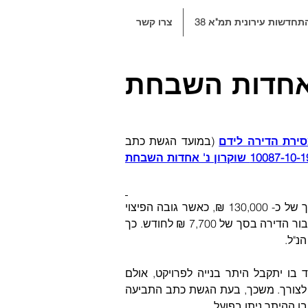
תחדשות עירונית תמ"א 38
צרו קשר
שוקרון נ' אחדות השבחת
 (במועד הגשת כתב 
ת"א 10087-10-19 שוקרון נ' אחדות השבחת 
בגין איחור של 14 חודשים במסירת הדירה הנתבעת נדרשה לשלם פיצוי בסך של כ- 130,000 ₪, כאשר גובה הפיצוי 
הוערך על בסיס חוות דעת שמאית שהעמידה את דמי השכירות החודשיים בעבור הדירה בסך של 7,700 ₪ לחודש. כך 
נ"ל.
לפי הסכם המכר, מועד המסירה החוזי נקבע בתוך מספר חודשים מהמועד בו יתקבל היתר בנייה לפרויקט, אולם 
 נדחתה שלא לצורך. משכך, בעת הגשת כתב התביעה 
ו ההיתר ניתן בפועל.