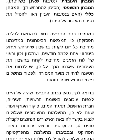
המבחן העובדתי
 (נסיבות שאינן בשליטתו), 
המבחן המשפטי
 (הסיכון להתרחשותן) 
והמבחן 
כללי
 (האם בנסיבות העניין ראוי להטיל את 
נסיבות העיכוב על היזם).
במסגרת כתב התביעה נטען (בהתאם להלכה 
הפסוקה) כי המציאות הביטחונית במדינתנו 
מחייבת כל יזם לקחת בחשבון שיתרחש אירוע 
ביטחוני אחת לכמה חודשים, ושתכנון נכון וראוי 
של לוח הזמנים מחייבת לקחת בחשבון את 
העיכובים שיגרמו מכך. על כן, יש לדחות את 
הטענה לדחיית מועד המסירה ולפטור מתשלום 
פיצוי במבצע שומר חומות.
בדומה לכך, נטען בכתב התביעה שהיה על היזם 
לצפות עיכובים באשמת הרשויות, העירייה, 
חברת החשמל, תאגיד המים, פיקוד העורף ועוד. 
שאם לא כן, התעלמות מהעיכובים שעלולים  
לנבוע בקשר להוצאת האישורים הנחוצים לקבלת 
טופס 4, בירוקרטיה וביצוע עבודות באתר 
הפרויקט ובסביבתו מתעלמת מהפרקטיקה 
הנהוגה ועלולה להוביל לכך שלוח הזמנים יתוכנן 