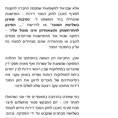
אלא שבניגוד למשמעות שמנסה החברה להקנות 
לסעיף 5א(ג) לחוק המכר דירות – הפרשנות 
שהנחילו בתי המשפט ל- "
נסיבות שאינן 
בשליטת המוכר
" או לדרישת "
... הסיכון 
להתרחשותן ותוצאותיהן אינו מוטל עליו
" – 
רחוקה שנות אור מהפרשנות שהיזמים מנסים 
להציג או מההגדרה שהם מנחילים למונח כח 
עליון בהסכמי המכר. 
ואכן, התביעה דנן הוגשה בהסתמך על ההלכה 
הפסוקה שנשענת על עשרות ואף מאות פסקי דין 
שהכריעו במחלוקות שבין רוכשי דירות לבין יזמים 
ביחס למחלוקות דומות ושדחו באופן עקבי את 
ניסיונותיהם של מוכרים לרוקן את חוק המכר 
דירות מתוכנו עקב רצונם שלא לשלם פיצוי.
כפי שפורט בהרחבה במאמרים פרי עטי (שהועלו 
לאתר זה) – יזם המבקש פטור מתשלום פיצוי 
מכח סעיף 5א(ג) לחוק המכר דירות נדרש לעמוד 
בשלושה מבחנים שנקבעו על ידי הפסיקה, ובהם: 