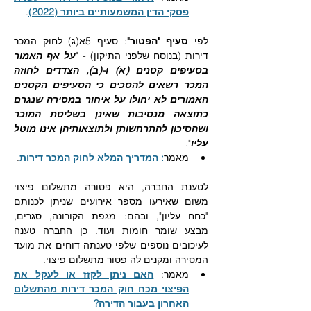
פסקי הדין המשמעותיים ביותר (2022)
.
לפי 
סעיף "הפטור"
: סעיף 5א(ג) לחוק המכר 
דירות (בנוסח שלפני התיקון) - "
על אף האמור 
בסעיפים קטנים (א) ו-(ב), הצדדים לחוזה 
המכר רשאים להסכים כי הסעיפים הקטנים 
האמורים לא יחולו על איחור במסירה שנגרם 
כתוצאה מנסיבות שאינן בשליטת המוכר 
ושהסיכון להתרחשותן ולתוצאותיהן אינו מוטל 
עליו
".
מאמר
: המדריך המלא לחוק המכר דירות
.
לטענת החברה, היא פטורה מתשלום פיצוי 
משום שאירעו מספר אירועים שניתן לכנותם 
"כחח עליון", ובהם: מגפת הקורונה, סגרים, 
מבצע שומר חומות ועוד. כן החברה טענה 
לעיכובים נוספים שלפי טענתה דוחים את מועד 
המסירה ומקנים לה פטור מתשלום פיצוי.
מאמר: 
האם ניתן לקזז או לעקל את 
הפיצוי מכח חוק המכר דירות מהתשלום 
האחרון בעבור הדירה?