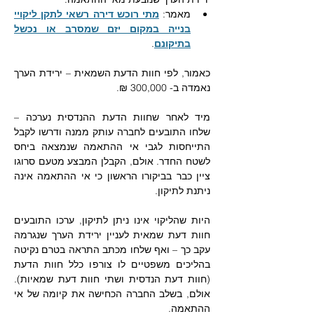
מאמר: 
מתי רוכש דירה רשאי לתקן ליקויי 
בנייה במקום יזם שמסרב או נכשל 
בתיקונם
.
כאמור, לפי חוות הדעת השמאית – ירידת הערך 
נאמדה ב- 300,000 ₪. 
מיד לאחר שחוות הדעת ההנדסית נערכה – 
שלחו התובעים לחברה עותק ממנה ודרשו לקבל 
התייחסות לגבי אי ההתאמה שנמצאה ביחס 
לשטח החדר. אולם, הקבלן המבצע מטעם סרוגו 
ציין כבר בביקורו הראשון כי אי ההתאמה אינה 
ניתנת לתיקון.
היות שהליקוי אינו ניתן לתיקון, ערכו התובעים 
חוות דעת שמאית לעניין ירידת הערך שנגרמה 
עקב כך – ואף שלחו מכתב התראה בטרם נקיטה 
בהליכים משפטיים לו צורפו כלל חוות הדעת 
(חוות דעת הנדסית ושתי חוות דעת שמאיות). 
אולם, בשלב החברה הכחישה את קיומה של אי 
ההתאמה.