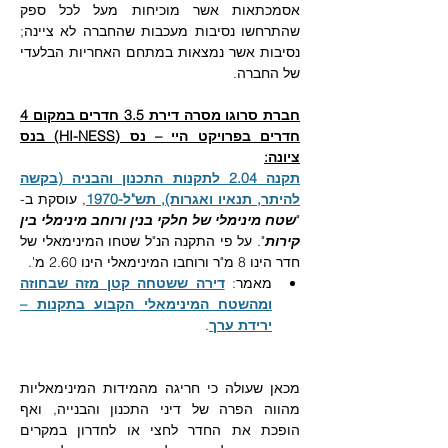
אסמכתאות אשר מוכיחות מעל לכל ספק 
שהתרחשו נסיבות מעכבות שהחברה לא ציינה; 
נסיבות אשר נמצאות במתחם האחריות הבלעדי 
של החברה.
חברת סרוגו מסרה דירת 3.5 חדרים במקום 4 
חדרים בפרויקט היי – נס (HI-NESS) בנס 
ציונה:
תקנה 2.04 לתקנות התכנון והבניה (בקשה 
להיתר, תנאיו ואגרות), תש"ל-1970
, עוסקת ב- 
"
שטח מינימלי של חלקי בנין ורוחב מינימלי בין 
קירות
". על פי התקנה הנ"ל שטחו המינימאלי של 
חדר הינו 8 מ"ר ורוחבו המינימאלי הינו 2.60 מ'. 
מאמר: 
דירה ששטחה קטן מזה שבחוזה 
ומהשטח המינימאלי הקבוע בתקנות – 
ירידת ערך
.
מכאן שעולה כי חריגה מהמידות המינימאליות 
מהווה הפרה של דיני התכנון והבנייה, ואף 
הופכת את החדר לחצי או לחדרון במקרים 