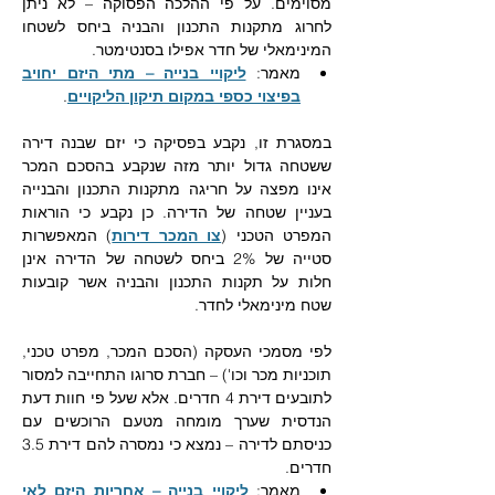
מסוימים. על פי ההלכה הפסוקה – לא ניתן 
לחרוג מתקנות התכנון והבניה ביחס לשטחו 
המינימאלי של חדר אפילו בסנטימטר. 
מאמר: 
ליקויי בנייה – מתי היזם יחויב 
בפיצוי כספי במקום תיקון הליקויים
.
במסגרת זו, נקבע בפסיקה כי יזם שבנה דירה 
ששטחה גדול יותר מזה שנקבע בהסכם המכר 
אינו מפצה על חריגה מתקנות התכנון והבנייה 
בעניין שטחה של הדירה. כן נקבע כי הוראות 
המפרט הטכני (
צו המכר דירות
) המאפשרות 
סטייה של 2% ביחס לשטחה של הדירה אינן 
חלות על תקנות התכנון והבניה אשר קובעות 
שטח מינימאלי לחדר.
לפי מסמכי העסקה (הסכם המכר, מפרט טכני, 
תוכניות מכר וכו') – חברת סרוגו התחייבה למסור 
לתובעים דירת 4 חדרים. אלא שעל פי חוות דעת 
הנדסית שערך מומחה מטעם הרוכשים עם 
כניסתם לדירה – נמצא כי נמסרה להם דירת 3.5 
חדרים. 
מאמר: 
ליקויי בנייה – אחריות היזם לאי 