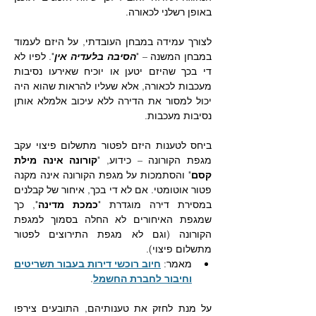
באופן רשלני לכאורה.
לצורך עמידה במבחן העובדתי, על היזם לעמוד 
במבחן המשנה – "
הסיבה בלעדיה אין
". לפיו לא 
די בכך שהיזם יטען או יוכיח שאירעו נסיבות 
מעכבות לכאורה, אלא שעליו להראות שהוא היה 
יכול למסור את הדירה ללא עיכוב אלמלא אותן 
נסיבות מעכבות.
ביחס לטענות היזם לפטור מתשלום פיצוי עקב 
מגפת הקורונה – כידוע, "
קורונה אינה מילת 
קסם
" והסתמכות על מגפת הקורונה אינה מקנה 
פטור אוטומטי. אם לא די בכך, איחור של קבלנים 
במסירת דירה מוגדרת "
כמכת מדינה
", כך 
שמגפת האיחורים לא החלה בסמוך למגפת 
הקורונה (וגם לא מגפת התירוצים לפטור 
מתשלום פיצוי). 
מאמר: 
חיוב רוכשי דירות בעבור תשריטים 
וחיבור לחברת החשמל
.
על מנת לחזק את טענותיהם, התובעים צירפו 