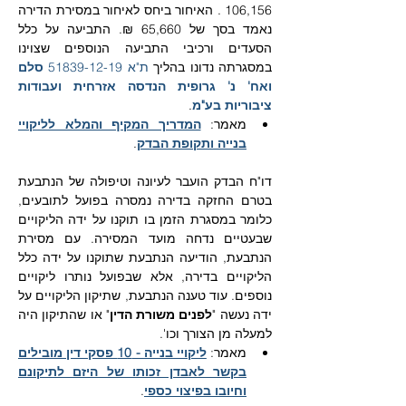
106,156 . האיחור ביחס לאיחור במסירת הדירה 
נאמד בסך של 65,660 ₪. התביעה על כלל 
הסעדים ורכיבי התביעה הנוספים שצוינו 
במסגרתה נדונו בהליך 
ת"א 51839-12-19 
סלם 
ואח' נ' גרופית הנדסה אזרחית ועבודות 
ציבוריות בע"מ
.
מאמר: 
המדריך המקיף והמלא לליקויי 
בנייה ותקופת הבדק
.
דו"ח הבדק הועבר לעיונה וטיפולה של הנתבעת 
בטרם החזקה בדירה נמסרה בפועל לתובעים, 
כלומר במסגרת הזמן בו תוקנו על ידה הליקויים 
שבעטיים נדחה מועד המסירה. עם מסירת 
הנתבעת, הודיעה הנתבעת שתוקנו על ידה כלל 
הליקויים בדירה, אלא שבפועל נותרו ליקויים 
נוספים. עוד טענה הנתבעת, שתיקון הליקויים על 
ידה נעשה "
לפנים משורת הדין
" או שהתיקון היה 
למעלה מן הצורך וכו'.
מאמר: 
ליקויי בנייה - 10 פסקי דין מובילים 
בקשר לאבדן זכותו של היזם לתיקונם 
וחיובו בפיצוי כספי
.