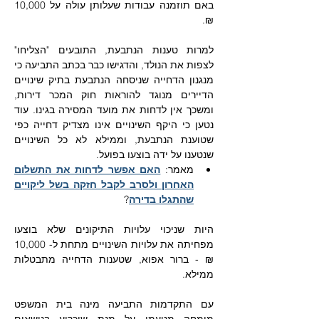
באם תוזמנה עבודות שעלותן עולה על 10,000 
₪. 
למרות טענות הנתבעת, התובעים "הצליחו" 
לצפות את הנולד, והדגישו כבר בכתב התביעה כי 
מנגנון הדחייה שניסחה הנתבעת בתיק שינויים 
הדיירים מנוגד להוראות חוק המכר דירות, 
ומשכך אין לדחות את מועד המסירה בגינו. עוד 
נטען כי היקף השינויים אינו מצדיק דחייה כפי 
שטוענת הנתבעת, וממילא לא כל השינויים 
שנטענו על ידה בוצעו בפועל. 
מאמר: 
האם אפשר לדחות את התשלום 
האחרון ולסרב לקבל חזקה בשל ליקויים 
שהתגלו בדירה
?
היות שניכוי עלויות התיקונים שלא בוצעו 
מפחיתה את עלויות השינויים מתחת ל- 10,000 
₪ - ברור אפוא, שטענות הדחייה מתבטלות 
ממילא. 
עם התקדמות התביעה מינה בית המשפט 
מומחה מטעמו על מנת שיכריע בנושאים 