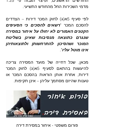
החודשים הראשונים, ופיצוי הגבוה פי 1.25 
מדמי השכירות החל מהחודש התשיעי.
לפי סעיף 5א(ג) לחוק המכר דירות – הצדדים 
להסכם המכר "
רשאים להסכים כי הסעיפים 
הקטנים האמורים לא יחולו על איחור במסירה 
שנגרם כתוצאה מנסיבות שאינן בשליטת 
המוכר ושהסיכון להתרחשותן ולתוצאותיהן 
אינו מוטל עליו
".
מכאן, שכל דחייה של מועד המסירה צריכה 
להיעשות בהתאם לסעיף 5א(ג) לחוק המכר 
דירות, אחרת אותן הוראות בהסכם המכר או 
טענות שהיזם מסתמך עליהן – אינן תקיפות. 
פורום משפטי - איחור במסירת דירה